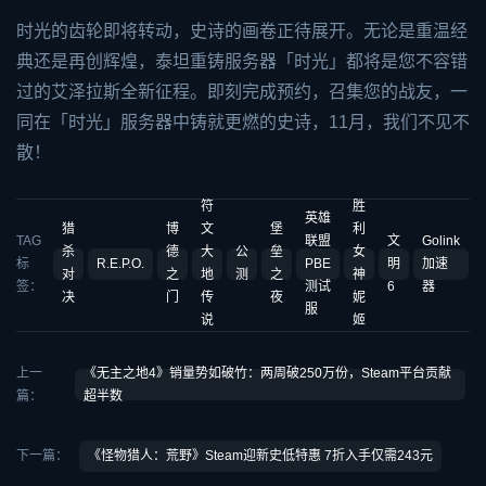
时光的齿轮即将转动，史诗的画卷正待展开。无论是重温经
典还是再创辉煌，泰坦重铸服务器「时光」都将是您不容错
过的艾泽拉斯全新征程。即刻完成预约，召集您的战友，一
同在「时光」服务器中铸就更燃的史诗，11月，我们不见不
散！
符
胜
英雄
猎
博
文
堡
利
TAG
联盟
文
Golink
杀
德
大
公
垒
女
标
R.E.P.O.
PBE
明
加速
对
之
地
测
之
神
签：
测试
6
器
决
门
传
夜
妮
服
说
姬
上一
《无主之地4》销量势如破竹：两周破250万份，Steam平台贡献
篇：
超半数
下一篇：
《怪物猎人：荒野》Steam迎新史低特惠 7折入手仅需243元