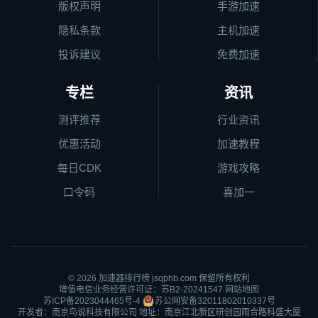
版权声明
手游加速
隐私条款
主机加速
投诉建议
免费加速
专栏
资讯
测评推荐
行业资讯
优惠活动
加速教程
每日CDK
游戏攻略
口令码
喜加一
© 2026
加速器排行榜
jsqphb.com 保留所有权利
增值电信业务经营许可证：苏B2-20241547
网站地图
苏ICP备2023044465号-4
苏公网安备32011802010337号
开发者：南京鸟说科技有限公司 地址：南京江北新区研创园雨合路科盛大厦