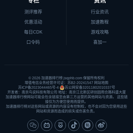
专栏
资讯
测评推荐
行业资讯
优惠活动
加速教程
每日CDK
游戏攻略
口令码
喜加一
© 2026
加速器排行榜
jsqphb.com 保留所有权利
增值电信业务经营许可证：苏B2-20241547
网站地图
苏ICP备2023044465号-4
苏公网安备32011802010337号
开发者：南京鸟说科技有限公司 地址：南京江北新区研创园雨合路科盛大厦
加速器排行榜网站可能会包含链接至由第三方运营的其他网站与资源。 这些链
接仅为方便您使用而提供。
加速器排行榜对这些网站或资源的内容没有控制权，也不会对因为您使用这些
网站和资源而造成的损失或伤害负责。