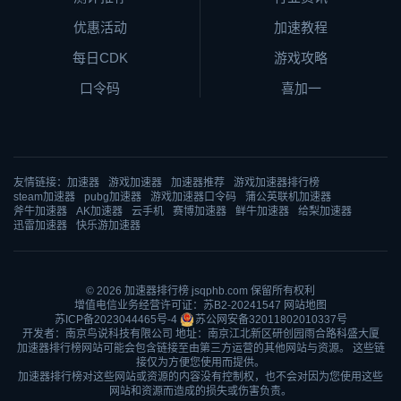
优惠活动
加速教程
每日CDK
游戏攻略
口令码
喜加一
友情链接：
加速器
游戏加速器
加速器推荐
游戏加速器排行榜
steam加速器
pubg加速器
游戏加速器口令码
蒲公英联机加速器
斧牛加速器
AK加速器
云手机
赛博加速器
鲜牛加速器
给梨加速器
迅雷加速器
快乐游加速器
© 2026
加速器排行榜
jsqphb.com 保留所有权利
增值电信业务经营许可证：苏B2-20241547
网站地图
苏ICP备2023044465号-4
苏公网安备32011802010337号
开发者：南京鸟说科技有限公司 地址：南京江北新区研创园雨合路科盛大厦
加速器排行榜网站可能会包含链接至由第三方运营的其他网站与资源。 这些链
接仅为方便您使用而提供。
加速器排行榜对这些网站或资源的内容没有控制权，也不会对因为您使用这些
网站和资源而造成的损失或伤害负责。