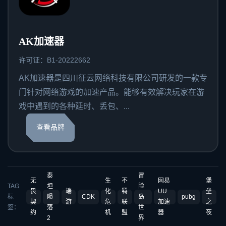
AK加速器
许可证：B1-20222662
AK加速器是四川征云网络科技有限公司研发的一款专
门针对网络游戏的加速产品。能够有效解决玩家在游
戏中遇到的各种延时、丢包、...
查看品牌
泰
冒
无
生
不
网易
堡
TAG
坦
险
畏
端
化
羁
UU
垒
标
陨
CDK
岛
pubg
契
游
危
联
加速
之
签：
落
世
约
机
盟
器
夜
2
界