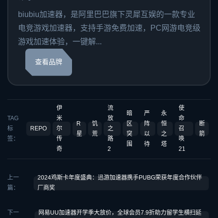
biubiu加速器，是阿里巴巴旗下灵犀互娱的一款专业
电竞游戏加速器，支持手游免费加速，PC网游电竞级
游戏加速体验，一键解...
查看品牌
伊
流
使
暗
严
永
TAG
米
放
命
R
饥
区
阵
恒
断
标
REPO
尔
之
召
星
荒
突
以
之
箭
签：
传
路
唤
围
待
塔
奇
2
21
上一
2024鸡斯卡年度盛典：迅游加速器携手PUBG荣获年度合作伙伴
篇：
厂商奖
下一
网易UU加速器开学季大放价，全球会员7.9折助力留学生横扫延