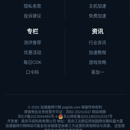
隐私条款
主机加速
投诉建议
免费加速
专栏
资讯
测评推荐
行业资讯
优惠活动
加速教程
每日CDK
游戏攻略
口令码
喜加一
© 2026
加速器排行榜
jsqphb.com 保留所有权利
增值电信业务经营许可证：苏B2-20241547
网站地图
苏ICP备2023044465号-4
苏公网安备32011802010337号
开发者：南京鸟说科技有限公司 地址：南京江北新区研创园雨合路科盛大厦
加速器排行榜网站可能会包含链接至由第三方运营的其他网站与资源。 这些链