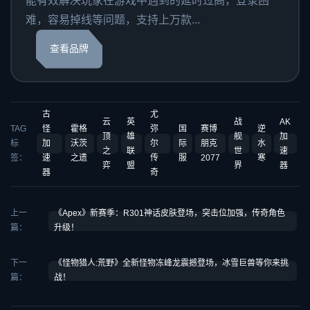
能有效解决玩家在游戏中遇到的延时过高，登录困
难，容易掉线等问题，支持上万款...
查看品牌
古
尤
云
英
战
AK
TAG
怪
霍格
弥
国
赛博
逆
顶
雄
舰
加
标
加
沃茨
尔
际
朋克
水
之
联
世
速
签：
速
之遗
传
服
2077
寒
弈
盟
界
器
器
奇
上一
《Apex》新赛季：R301神话皮肤登场，突击位加强，传奇角色
篇：
升级！
下一
《怪物猎人:荒野》全新怪物冻峰龙震撼登场，冰雪巨兽等你来挑
篇：
战！