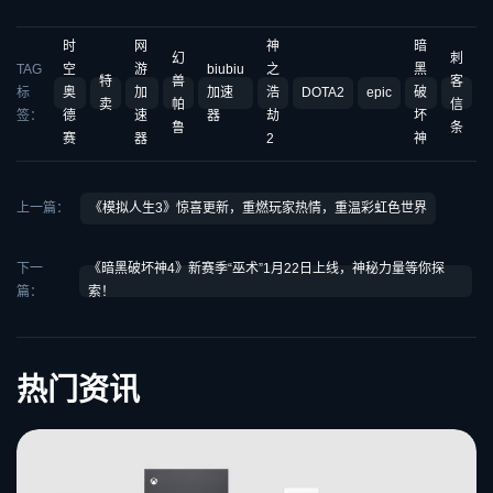
时
网
神
暗
幻
刺
TAG
空
游
biubiu
之
黑
特
兽
客
标
奥
加
加速
浩
DOTA2
epic
破
卖
帕
信
签：
德
速
器
劫
坏
鲁
条
赛
器
2
神
上一篇：
《模拟人生3》惊喜更新，重燃玩家热情，重温彩虹色世界
下一
《暗黑破坏神4》新赛季“巫术”1月22日上线，神秘力量等你探
篇：
索！
热门资讯