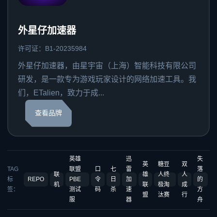
外星仔加速器
许可证：B1-20235984
外星仔加速器，由星宇宙（上海）智能科技有限公司
研发，是一款专为游戏玩家设计的网络加速工具。我
们，ETalien，致力于成...
查看品牌
英雄
迅
失
英
糖豆
双
TAG
联盟
口
七
雷
落
联
雄
人终
人
标
REPO
PBE
令
日
加
的
机
联
极淘
成
签：
测试
码
杀
速
方
盟
汰赛
行
服
器
舟