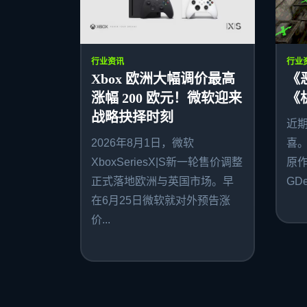
行业资讯
行业
Xbox 欧洲大幅调价最高
《
涨幅 200 欧元！微软迎来
《
战略抉择时刻
近
2026年8月1日，微软
喜
XboxSeriesX|S新一轮售价调整
原作者
正式落地欧洲与英国市场。早
GDe
在6月25日微软就对外预告涨
价...