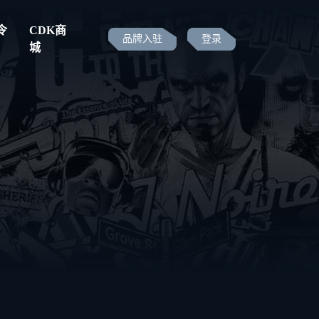
令
CDK商
品牌入驻
登录
城