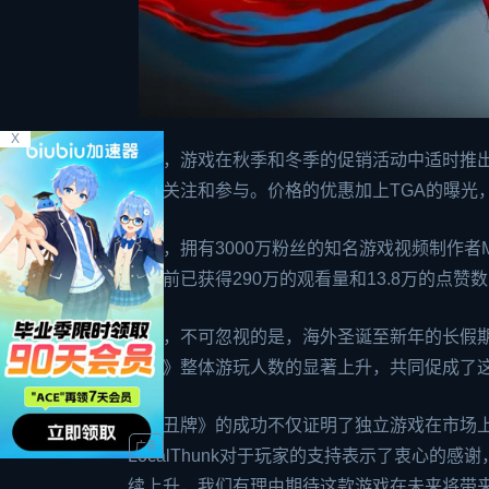
X
其次，游戏在秋季和冬季的促销活动中适时推出
家的关注和参与。价格的优惠加上TGA的曝光
此外，拥有3000万粉丝的知名游戏视频制作者Ma
至目前已获得290万的观看量和13.8万的点
最后，不可忽视的是，海外圣诞至新年的长假
丑牌》整体游玩人数的显著上升，共同促成了
《小丑牌》的成功不仅证明了独立游戏在市场
LocalThunk对于玩家的支持表示了衷心
续上升，我们有理由期待这款游戏在未来将带