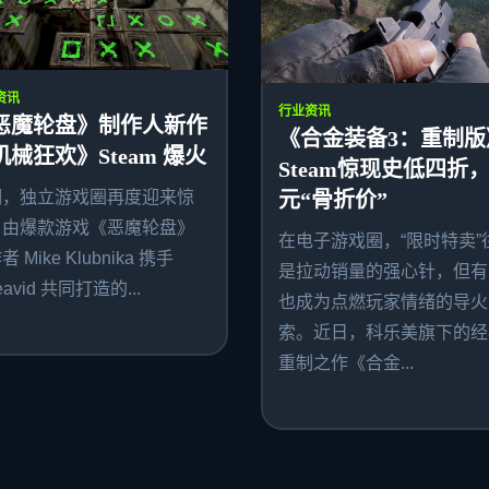
资讯
行业资讯
恶魔轮盘》制作人新作
《合金装备3：重制版
机械狂欢》Steam 爆火
Steam惊现史低四折，
期，独立游戏圈再度迎来惊
元“骨折价”
。由爆款游戏《恶魔轮盘》
在电子游戏圈，“限时特卖”
 Mike Klubnika 携手
是拉动销量的强心针，但有
avid 共同打造的...
也成为点燃玩家情绪的导火
索。近日，科乐美旗下的经
重制之作《合金...