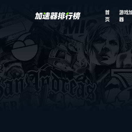
首
游戏
页
器