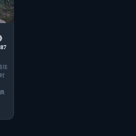
》
87
往往
时
典