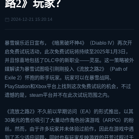
路2》玩家？
2024-12-21 15:20:14
暴雪娱乐近日宣布，《暗黑破坏神4》（Diablo IV）再次开
启免费试玩活动，此次免费试玩将持续至2025年1月3日，
并且惊喜地包括了DLC中的新职业——灵巫。这一策略被外
媒解读为暴雪试图吸引刚刚投入《
流放之路2
》（Path of
Exile 2）怀抱的新手玩家。玩家可以在暴雪战网、
PlayStation和
Xbox
平台上找到这次免费试玩的机会，不过
遗憾的是，
steam
平台并不在此次试玩范围之内。
《流放之路2》不久前以早期访问（EA）的形式推出，以其
30美元的售价吸引了大量动作角色扮演游戏（ARPG）的粉
丝。然而，由于许多玩家并未体验过前作，因此在游戏中遇
到了不少适应问题，同时也有玩家反映游戏的开荒过程过于