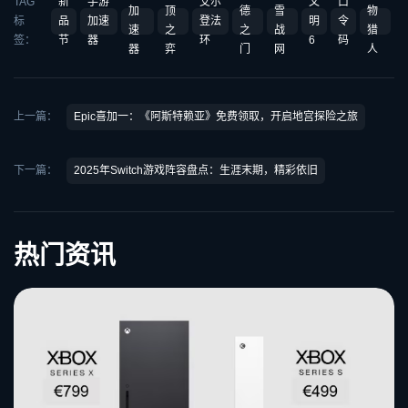
TAG
新
手游
艾尔
文
口
加
顶
德
雪
物
标
品
加速
登法
明
令
速
之
之
战
猎
签：
节
器
环
6
码
器
弈
门
网
人
上一篇：
Epic喜加一：《阿斯特赖亚》免费领取，开启地宫探险之旅
下一篇：
2025年Switch游戏阵容盘点：生涯末期，精彩依旧
热门资讯