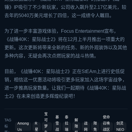
锤》IP吸引了不少新玩家，公司收入飙升至2.17亿美元，较
去年的5040万美元增长了四倍，这一成绩令人瞩目。
为了进一步丰富游戏体验，Focus Entertainment宣布，
《战锤40K：星际战士2》将在12月上半月推出一项重大的
更新。这次更新将带来全新的任务、新的外观装饰以及其他
多种内容，无疑会再次点燃玩家的战斗热情。
目前，《战锤40K：星际战士2》正在St
EA
m上进行史低促
销，相信这一优惠活动将吸引更多玩家加入这场宇宙战争，
进一步推高玩家数量。让我们一起期待《战锤40K：星际战
士2》在未来创造更多辉煌纪录吧！
宝
暴
泰
使命
TAG
可
解
Among
R
雪
拉
战
限
召唤
剑灵
标
梦
限
Us
星
战
瑞
网
免
战区
NEO