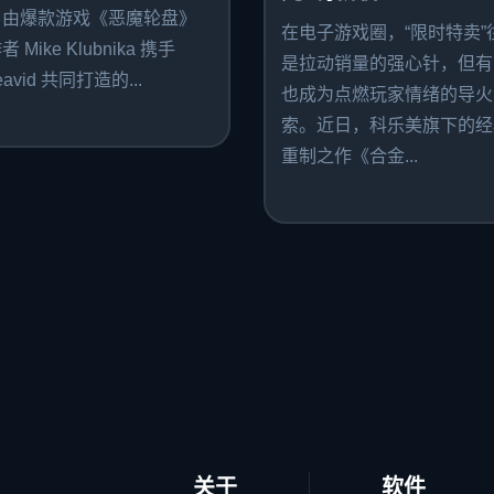
。由爆款游戏《恶魔轮盘》
在电子游戏圈，“限时特卖”
 Mike Klubnika 携手
是拉动销量的强心针，但有
avid 共同打造的...
也成为点燃玩家情绪的导火
索。近日，科乐美旗下的经
重制之作《合金...
关于
软件