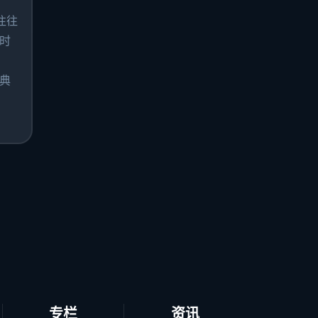
往往
时
典
专栏
资讯