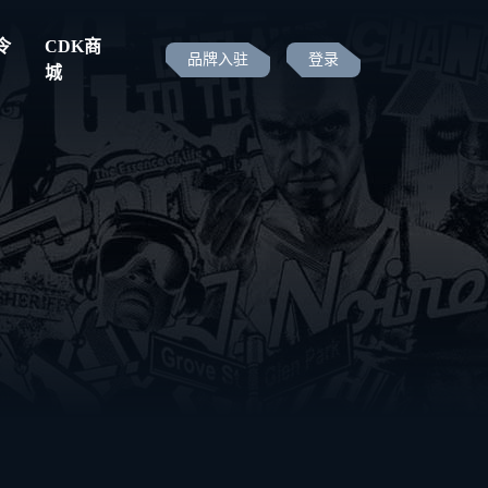
令
CDK商
品牌入驻
登录
城