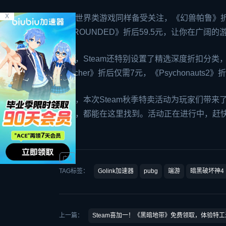
X
开放世界类游戏同样备受关注，《
幻兽帕鲁
》折
《GROUNDED》折后59.5元，让你在广阔
此外，Steam还特别设置了精选深度折扣分类
Rancher》折后仅需7元，《Psychonau
总之，本次Steam秋季特卖活动为玩家们带
游戏，都能在这里找到。活动正在进行中，赶快
了！
TAG标签：
Golink加速器
pubg
端游
暗黑破坏神4
上一篇：
Steam喜加一！《黑暗地带》免费领取，体验特