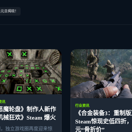
果元旦揭晓！
资讯
行业资讯
恶魔轮盘》制作人新作
《合金装备3：重制版
机械狂欢》Steam 爆火
Steam惊现史低四折，
期，独立游戏圈再度迎来惊
元“骨折价”