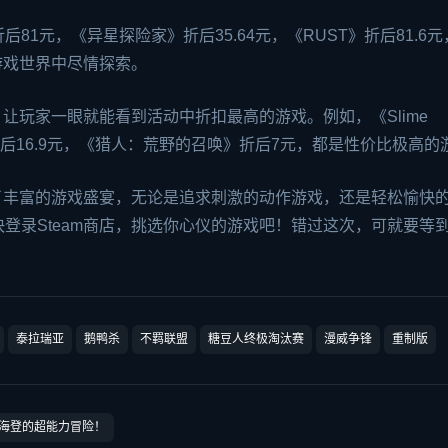
后81元，《异星探险家》折后35.64元，《RUST》折后81.6元
的游戏世界中尽情探索。
，让玩家一眼就能看到活动中折扣最高的游戏。例如，《Slime
ts2》折后16.9元，《猎人：荒野的召唤》折后7元，都是性价比极高
来了丰富的游戏盛宴，无论是追求刺激的动作游戏，还是轻松愉快
登录Steam商店，挑选你心仪的游戏吧！错过这次，可就要等
泰拉瑞亚
鹅鸭杀
不羁联盟
糖豆人终极淘汰赛
漫威争锋
重制版
工海登的超能力冒险！