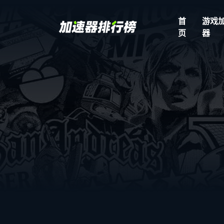
首
游戏
页
器