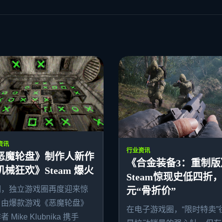
资讯
行业资讯
恶魔轮盘》制作人新作
《合金装备3：重制版
机械狂欢》Steam 爆火
Steam惊现史低四折，
期，独立游戏圈再度迎来惊
元“骨折价”
。由爆款游戏《恶魔轮盘》
在电子游戏圈，“限时特卖”
 Mike Klubnika 携手