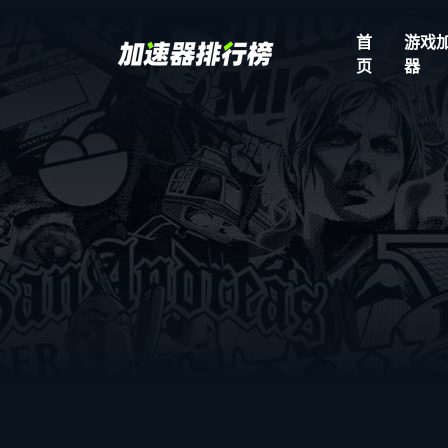
首
游戏
页
器