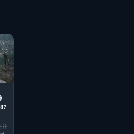
》
87
往往