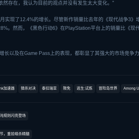
依然存在，我认为目前的观点并没有发生太大变化。”
月实现了12.4%的增长。尽管新作销量比去年的《现代战争3》
8%。然而，《黑色行动6》在PlayStation平台上的销量比《现
长以及在Game Pass上的表现，都彰显了其强大的市场竞争
ink加速器
猎杀对决
泰拉瑞亚
限免
逃生:试炼
冒险岛世界
Among U
沌规则闪亮登场
节，重拾暗杀精髓