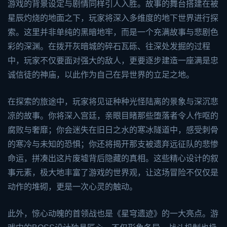
游戏的背景设定与剧情同样引人入胜。故事的舞台搭建在被
星辰灼烧的地面之下，玩家将深入多维度的地下世界进行探
索。这里并非单纯的黑暗地牢，而是一个充满故事与悲剧色
彩的深渊。在拨开灰暗城的碎石瓦砾、往深处发掘的过程
中，玩家不仅要面对强大的敌人，更要逐步建造一座满是忠
诚信徒的神庙，以此作为自己在异世界的立足之地。
在探索的旅途中，玩家将见证种种光怪陆离的景象与深沉悲
凉的故事。你将深入宫廷，亲眼目睹那些堕落者令人作呕的
腐败与奢靡；你会迷失在旧日之水的寒冰隧道中，感受刺骨
的寒冷与未知的恐惧；你还将揭开那支被遗弃远征队的悲惨
命运，拼凑出这片废墟背后隐藏的真相。这些精心设计的叙
事元素，极大地丰富了游戏的世界观，让这场冒险不仅仅是
动作的堆砌，更是一次心灵的触动。
此外，惊心动魄的首领战也是《星穹遗迹》的一大亮点。游