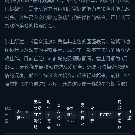
戏中的BOSS设计独具匠心，不仅形象各异，战斗机制也极
具挑战性，需要玩家充分运用所掌握的能力与策略才能克敌
制胜。这种高频次的脑力激荡与指尖操作的结合，正是快节
奏动作游戏的精髓所在。
综上所述，《星穹遗迹》凭借其出色的画面表现、流畅的动
作设计以及深度的探索要素，成为了一款不可多得的独立游
戏佳作。目前正值Epic商城免费领取期间，截止日期为6月
25日。无论你是硬核动作游戏爱好者，还是喜欢探索深邃剧
情的玩家，都不应错过这次机会。赶快行动起来，前往Epic
商城将《星穹遗迹》入库，开启这场属于你的星穹探险吧！
英雄
时
奇
双
黑
TAG
联盟
空
赛博
宝
游
Steam
人
色
国
标
PBE
奥
朋克
可
DOTA2
加
商店
成
行
服
签：
测试
德
2077
梦
速
行
动
服
赛
器