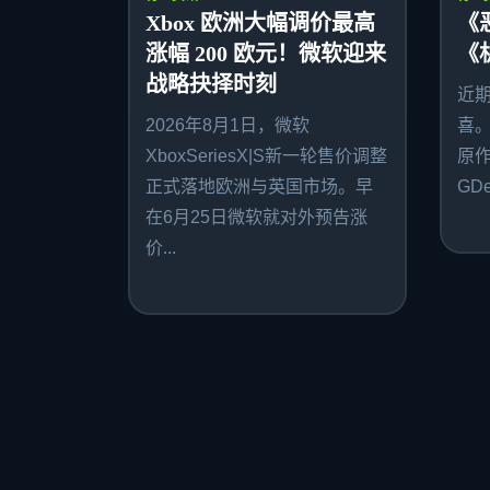
Xbox 欧洲大幅调价最高
《
涨幅 200 欧元！微软迎来
《
战略抉择时刻
近
2026年8月1日，微软
喜
XboxSeriesX|S新一轮售价调整
原作者
正式落地欧洲与英国市场。早
GDe
在6月25日微软就对外预告涨
价...