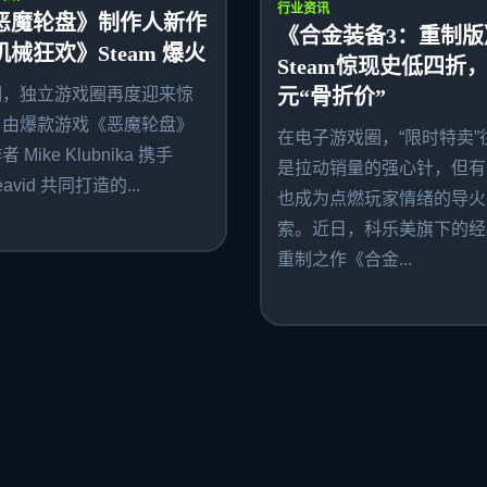
行业资讯
恶魔轮盘》制作人新作
《合金装备3：重制版
机械狂欢》Steam 爆火
Steam惊现史低四折，
期，独立游戏圈再度迎来惊
元“骨折价”
。由爆款游戏《恶魔轮盘》
在电子游戏圈，“限时特卖”
 Mike Klubnika 携手
是拉动销量的强心针，但有
avid 共同打造的...
也成为点燃玩家情绪的导火
索。近日，科乐美旗下的经
重制之作《合金...