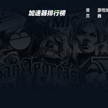
首
游戏
页
器