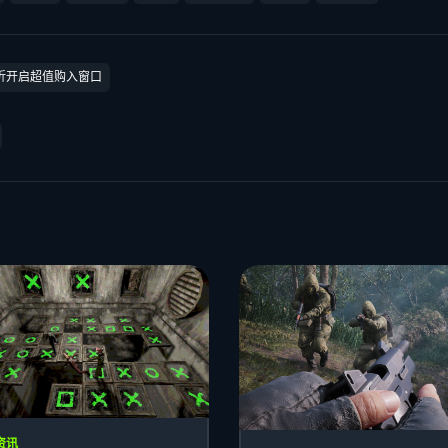
六折开启超值购入窗口
资讯