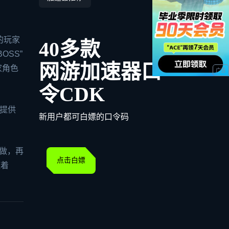
的玩家
40多款
SS”
网游加速器口
家角色
令CDK
提供
新用户都可白嫖的口令码
重做，再
点击白嫖
随着