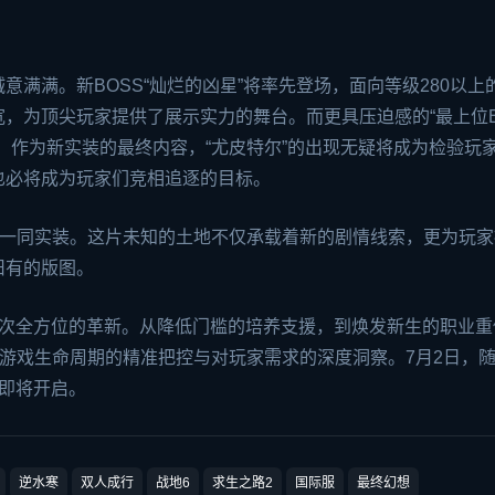
满满。新BOSS“灿烂的凶星”将率先登场，面向等级280以上
，为顶尖玩家提供了展示实力的舞台。而更具压迫感的“最上位BO
上。作为新实装的最终内容，“尤皮特尔”的出现无疑将成为检验玩
也必将成为玩家们竞相追逐的目标。
新一同实装。这片未知的土地不仅承载着新的剧情线索，更为玩家
旧有的版图。
是一次全方位的革新。从降低门槛的培养支援，到焕发新生的职业
对游戏生命周期的精准把控与对玩家需求的深度洞察。7月2日，
程即将开启。
逆水寒
双人成行
战地6
求生之路2
国际服
最终幻想