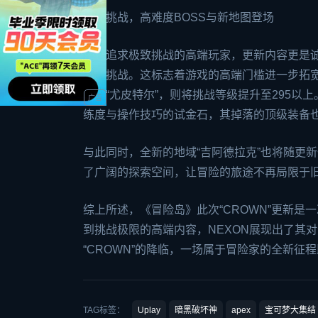
终局挑战，高难度BOSS与新地图登场
对于追求极致挑战的高端玩家，更新内容更是诚意
开放挑战。这标志着游戏的高端门槛进一步拓宽
——“尤皮特尔”，则将挑战等级提升至295以
练度与操作技巧的试金石，其掉落的顶级装备
与此同时，全新的地域“吉阿德拉克”也将随更
了广阔的探索空间，让冒险的旅途不再局限于
综上所述，《冒险岛》此次“CROWN”更新
到挑战极限的高端内容，NEXON展现出了其
“CROWN”的降临，一场属于冒险家的全新征
TAG标签：
Uplay
暗黑破坏神
apex
宝可梦大集结