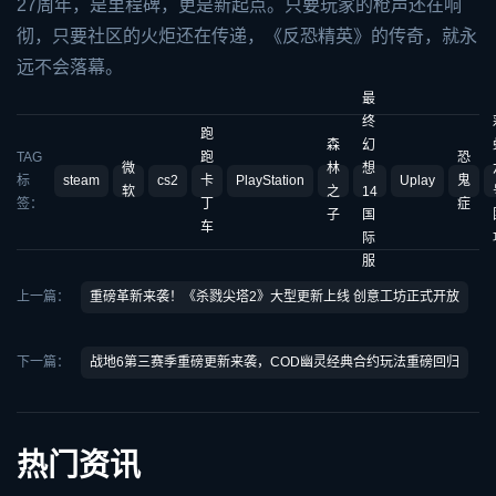
27周年，是里程碑，更是新起点。只要玩家的枪声还在响
彻，只要社区的火炬还在传递，《反恐精英》的传奇，就永
远不会落幕。
最
终
跑
森
幻
TAG
跑
恐
微
林
想
标
steam
cs2
卡
PlayStation
Uplay
鬼
软
之
14
签：
丁
症
子
国
车
际
服
上一篇：
重磅革新来袭！《杀戮尖塔2》大型更新上线 创意工坊正式开放
下一篇：
战地6第三赛季重磅更新来袭，COD幽灵经典合约玩法重磅回归
热门资讯