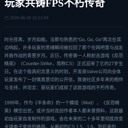
玩家共铸FPS不朽传奇
2026-06-20 15:21:53
时光荏苒，岁月如梭。当那句熟悉的“Go, Go, Go”再次在耳
边响起，许多玩家的思绪瞬间被拉回了那个在网吧里与战友
并肩作战的青葱岁月。近日，传奇第一人称射击游戏《反恐
精英》（Counter-Strike，简称CS）正式迎来了它的27岁生
日。在这个极具纪念意义的时刻，开发商Valve公司向全体
玩家发布了一封情真意切的公开信，致谢社区多年来的相伴
与支持，并坦言：是玩家们成就了这款游戏的不朽传奇。
1999年，作为《半条命》的一个模组（Mod），《反恐精
英》横空出世。或许当时连创作者本人都未曾预料，这款最
初由玩家自发制作的游戏，会在未来的二十多年里彻底改变
全球电子竞技的格局。从最初的CS 1.5、1.6，到后来的