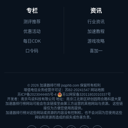
专栏
资讯
测评推荐
行业资讯
优惠活动
加速教程
每日CDK
游戏攻略
口令码
喜加一
© 2026
加速器排行榜
jsqphb.com 保留所有权利
增值电信业务经营许可证：苏B2-20241547
网站地图
苏ICP备2023044465号-4
苏公网安备32011802010337号
开发者：南京鸟说科技有限公司 地址：南京江北新区研创园雨合路科盛大厦
加速器排行榜网站可能会包含链接至由第三方运营的其他网站与资源。 这些链
接仅为方便您使用而提供。
加速器排行榜对这些网站或资源的内容没有控制权，也不会对因为您使用这些
网站和资源而造成的损失或伤害负责。