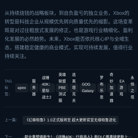
从持续烧钱的战略板块，到自负盈亏的独立业务，Xbox的
转型是科技企业从规模优先转向质量优先的缩影。这场变革
既是对过往粗放式发展的修正，也是游戏行业精细化、盈利
化发展的必然趋势。未来，Xbox能否依托核心IP与全域生
态，搭建稳定健康的商业模式，实现可持续发展，值得行业
持续关注。
英雄
逃
奇
战锤
罗
永
TAG
服
联盟
离
妙
EA
40K：
GOG
布
恒
标
apex
务
PBE
塔
加
游
星际
Galaxy
乐
之
签：
器
测试
克
速
戏
战士2
思
塔
服
夫
器
上一篇：
《幻兽帕鲁》1.0正式版将至 超大更新官宣无缘帕鲁进化
下一
职业重塑焕新生！《战锤40K：行商浪人》新DLC携重磅更新上