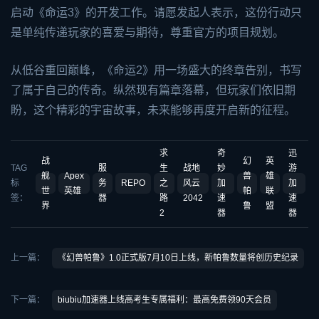
启动《命运3》的开发工作。请愿发起人表示，这份行动只
是单纯传递玩家的喜爱与期待，尊重官方的项目规划。
从低谷重回巅峰，《命运2》用一场盛大的终章告别，书写
了属于自己的传奇。纵然现有篇章落幕，但玩家们依旧期
盼，这个精彩的宇宙故事，未来能够再度开启新的征程。
求
奇
迅
战
幻
英
TAG
服
生
战地
妙
游
舰
Apex
兽
雄
标
务
REPO
之
风云
加
加
世
英雄
帕
联
签：
器
路
2042
速
速
界
鲁
盟
2
器
器
上一篇：
《幻兽帕鲁》1.0正式版7月10日上线，新帕鲁数量将创历史纪录
下一篇：
biubiu加速器上线高考生专属福利：最高免费领90天会员