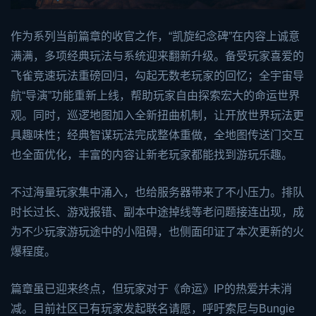
作为系列当前篇章的收官之作，“凯旋纪念碑”在内容上诚意
满满，多项经典玩法与系统迎来翻新升级。备受玩家喜爱的
飞雀竞速玩法重磅回归，勾起无数老玩家的回忆；全宇宙导
航“导演”功能重新上线，帮助玩家自由探索宏大的命运世界
观。同时，巡逻地图加入全新扭曲机制，让开放世界玩法更
具趣味性；经典智谋玩法完成整体重做，全地图传送门交互
也全面优化，丰富的内容让新老玩家都能找到游玩乐趣。
不过海量玩家集中涌入，也给服务器带来了不小压力。排队
时长过长、游戏报错、副本中途掉线等老问题接连出现，成
为不少玩家游玩途中的小阻碍，也侧面印证了本次更新的火
爆程度。
篇章虽已迎来终点，但玩家对于《命运》IP的热爱并未消
减。目前社区已有玩家发起联名请愿，呼吁索尼与Bungie