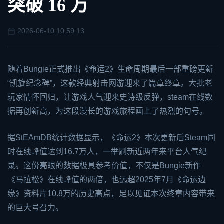
突破 16 万
2026-06-10 10:59:13
随着Bungie正式推出《
命运2
》生命周期最后一部重磅更新
“凯旋纪念碑”，这款经典射击网游迎来了篇章终章。大批老
玩家情怀回归，让游戏人气迎来史诗级反弹，
steam
在线数
据再创新高，为这段漫长的游戏旅程画上了热烈的句号。
据St
EA
mDB统计数据显示，《命运2》本次更新后Steam同
时在线峰值达到16.7万人，一举刷新近两年来平台人气纪
录。这份亮眼的数据极具参考价值，不仅是Bungie新作
《马拉松》在线峰值的两倍，也远超2025年7月《命运边
缘》资料片10.8万的历史高点，足以见证本次终章内容带来
的巨大号召力。