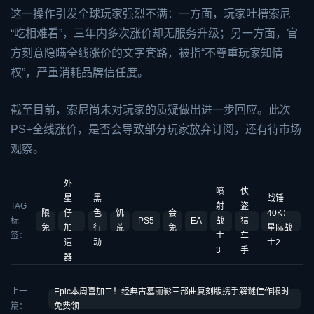
这一操作引发全球玩家强烈不满：一方面，玩家吐槽索尼
“吃相难看”，三年内多次涨价却无服务升级；另一方面，官
方刻意隐瞒全线涨价的文字套路，被指“不尊重玩家知情
权”，严重消耗品牌信任度。
截至目前，索尼尚未对玩家的质疑做出进一步回应。此次
PS+全线涨价，是否会导致部分玩家放弃订阅，还有待市场
观察。
外
喷
侠
星
黑
战锤
TAG
射
盗
限
仔
色
饥
会
40K：
标
PS5
EA
战
猎
免
加
行
荒
免
星际战
签：
士
车
速
动
士2
3
手
器
上一
Epic本周喜加二！经典古墓丽影三部曲复刻版携手解谜佳作限时
篇：
免费领