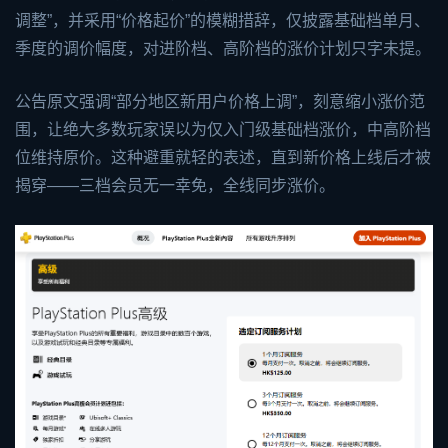
调整”，并采用“价格起价”的模糊措辞，仅披露基础档单月、
季度的调价幅度，对进阶档、高阶档的涨价计划只字未提。
公告原文强调“部分地区新用户价格上调”，刻意缩小涨价范
围，让绝大多数玩家误以为仅入门级基础档涨价，中高阶档
位维持原价。这种避重就轻的表述，直到新价格上线后才被
揭穿——三档会员无一幸免，全线同步涨价。