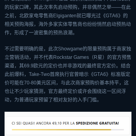
的玩家口碑，其此次率先启动预购，并非偶然之举——在此
之前，北欧家电零售商Elgiganten就已曝光过《GTA6》的
相关预购海报，海外多家实体零售商也纷纷悄然启动预热动
作，形成了一波密集的预热浪潮。
不过需要明确的是，此次Showgame的限量预购属于商家独
立营销活动，并不代表Rockstar Games（R星）的官方预售
渠道，其69.9欧元的定价也并非游戏的最终官方定价。结合
此前爆料，Take-Two首席执行官曾暗示《GTA6》标准版定
价可能在70-80美元区间，与此次商家预购价基本持平，这
也让不少玩家猜测，官方最终定价或许会围绕这一区间浮
动，为普通玩家预留了相对友好的入手门槛。