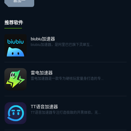
喜加一
推荐软件
biubiu加速器
biubiu加速器，是阿里巴巴旗下灵犀互...
雷电加速器
雷电加速器是一款专为硬核玩家量身打造的专...
TT语音加速器
TT语音加速器专注打造极致的开黑体验，无...