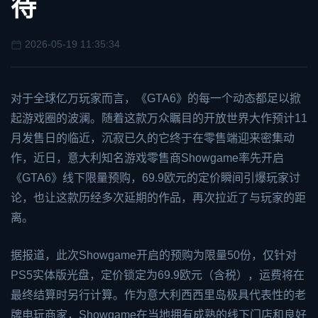
待
2026-05-19 11:35:34
对于全球亿万玩家而言，《GTA6》的每一个动态都足以掀
起游戏圈的波澜。随着这款万众瞩目的开放世界大作预计11
月发售日的临近，沉寂已久的它终于在零售端迎来密集动
作，近日，意大利知名游戏零售商Showgame率先开启
《GTA6》线下限量预购，69.9欧元的定价瞬间引爆玩家讨
论，也让这款历经多次延期的作品，再次拉近了与玩家的距
离。
据报道，此次Showgame开启的预购为限量50份，仅针对
PS5实体版光盘，定价锁定为69.9欧元（含税），运费将在
最终结算时另行计算。作为意大利西西里岛极具代表性的老
牌电玩商家，Showgame在当地拥有成熟的线下门店和良好