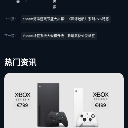
器
3
灵
殿
上一篇：
Steam海洋游戏节盛大启幕！《深海迷航》系列75%特惠
下一篇：
Steam标签系统大规模升级：新增武侠仙侠标签
热门资讯