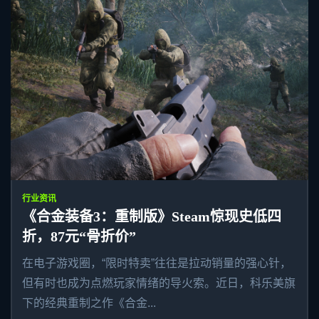
行业资讯
《合金装备3：重制版》Steam惊现史低四
折，87元“骨折价”
在电子游戏圈，“限时特卖”往往是拉动销量的强心针，
但有时也成为点燃玩家情绪的导火索。近日，科乐美旗
下的经典重制之作《合金...