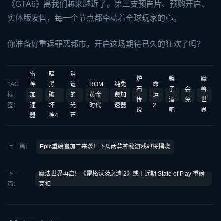
《GTA6》离我们越来越近了。第三支预告片、预购开启、
实体版发售，每一个节点都牵动着全球玩家的心。
你准备好重返罪恶都市，开启这场期待已久的狂欢了吗？
雷
暗
消
炉
骗
魔
TAG
神
黑
逝
ROM:
纯免
命
石
子
会
兽
标
加
破
的
黄金
费加
运
传
酒
免
世
签：
速
坏
光
时代
速器
2
说
吧
界
器
神4
芒
上一篇：
Epic重磅喜加二来袭！下周两款神秘游戏即将揭晓
下一
魔法世界再启！《霍格沃茨之遗 2》或于近期 State of Play 重磅
篇：
亮相