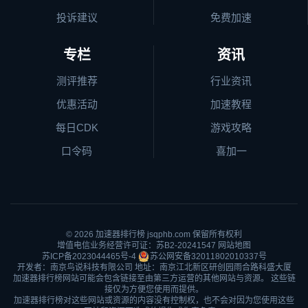
投诉建议
免费加速
专栏
资讯
测评推荐
行业资讯
优惠活动
加速教程
每日CDK
游戏攻略
口令码
喜加一
© 2026
加速器排行榜
jsqphb.com 保留所有权利
增值电信业务经营许可证：苏B2-20241547
网站地图
苏ICP备2023044465号-4
苏公网安备32011802010337号
开发者：南京鸟说科技有限公司 地址：南京江北新区研创园雨合路科盛大厦
加速器排行榜网站可能会包含链接至由第三方运营的其他网站与资源。 这些链
接仅为方便您使用而提供。
加速器排行榜对这些网站或资源的内容没有控制权，也不会对因为您使用这些