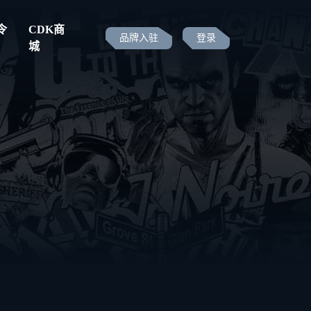
令
CDK商
品牌入驻
登录
城