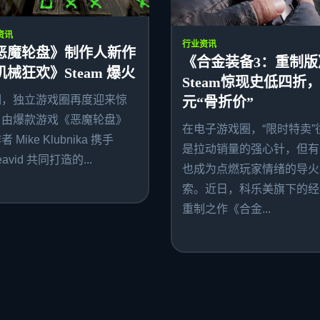
资讯
行业资讯
恶魔轮盘》制作人新作
《合金装备3：重制版
机械狂欢》Steam 爆火
Steam惊现史低四折，
期，独立游戏圈再度迎来惊
元“骨折价”
。由爆款游戏《恶魔轮盘》
在电子游戏圈，“限时特卖”
 Mike Klubnika 携手
是拉动销量的强心针，但有
avid 共同打造的...
也成为点燃玩家情绪的导火
索。近日，科乐美旗下的经
重制之作《合金...