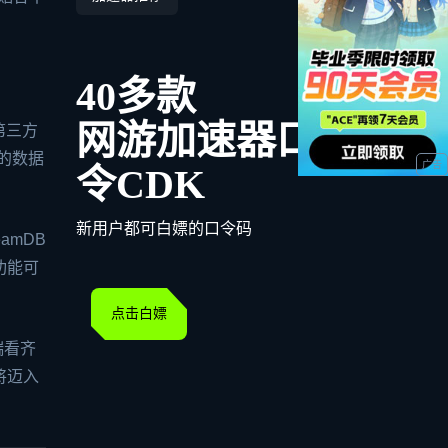
40多款
网游加速器口
第三方
的数据
令CDK
新用户都可白嫖的口令码
amDB
功能可
点击白嫖
端看齐
将迈入