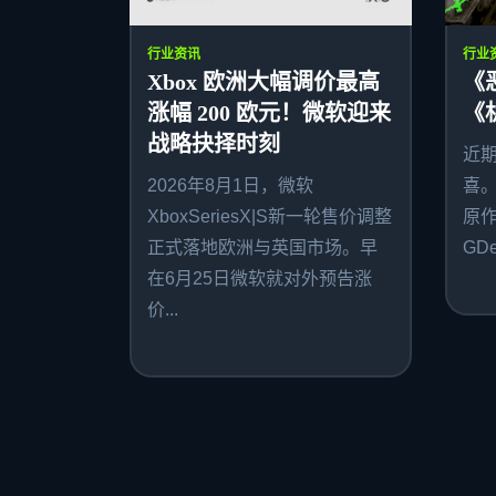
行业资讯
行业
Xbox 欧洲大幅调价最高
《
涨幅 200 欧元！微软迎来
《
战略抉择时刻
近
2026年8月1日，微软
喜
XboxSeriesX|S新一轮售价调整
原作者
正式落地欧洲与英国市场。早
GDe
在6月25日微软就对外预告涨
价...