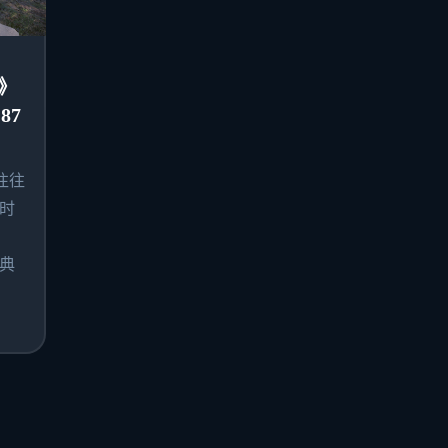
》
87
往往
时
典