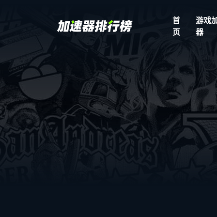
首
游戏
页
器