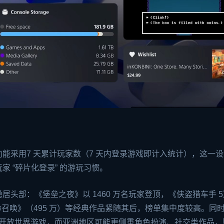
 新功能采用7 天累计玩家数（7 天内登录游戏即计入统计），这一
 “碎片化登录” 的游玩习惯。
头部：《堡垒之夜》以 1460 万名玩家登顶，《侠盗猎车手 5
使命召唤》（495 万）等经典作品紧随其后，榜单集中度较高。同
、开放世界游戏，而亚洲地区可能更侧重角色扮演、社交类作品，