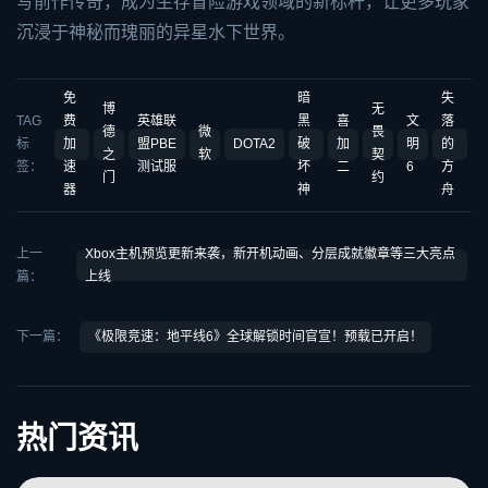
写前作传奇，成为生存冒险游戏领域的新标杆，让更多玩家
沉浸于神秘而瑰丽的异星水下世界。
免
暗
失
博
无
TAG
费
英雄联
黑
喜
文
落
德
微
畏
标
加
盟PBE
DOTA2
破
加
明
的
之
软
契
签：
速
测试服
坏
二
6
方
门
约
器
神
舟
上一
Xbox主机预览更新来袭，新开机动画、分层成就徽章等三大亮点
篇：
上线
下一篇：
《极限竞速：地平线6》全球解锁时间官宣！预载已开启！
热门资讯