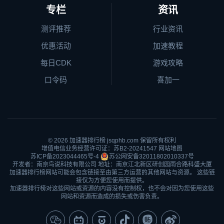
专栏
资讯
测评推荐
行业资讯
优惠活动
加速教程
每日CDK
游戏攻略
口令码
喜加一
© 2026
加速器排行榜
jsqphb.com 保留所有权利
增值电信业务经营许可证：苏B2-20241547
网站地图
苏ICP备2023044465号-4
苏公网安备32011802010337号
开发者：南京鸟说科技有限公司 地址：南京江北新区研创园雨合路科盛大厦
加速器排行榜网站可能会包含链接至由第三方运营的其他网站与资源。 这些链
接仅为方便您使用而提供。
加速器排行榜对这些网站或资源的内容没有控制权，也不会对因为您使用这些
网站和资源而造成的损失或伤害负责。