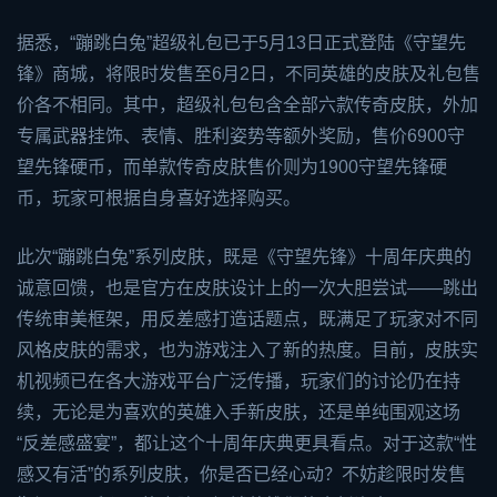
据悉，“蹦跳白兔”超级礼包已于5月13日正式登陆《守望先
锋》商城，将限时发售至6月2日，不同英雄的皮肤及礼包售
价各不相同。其中，超级礼包包含全部六款传奇皮肤，外加
专属武器挂饰、表情、胜利姿势等额外奖励，售价6900守
望先锋硬币，而单款传奇皮肤售价则为1900守望先锋硬
币，玩家可根据自身喜好选择购买。
此次“蹦跳白兔”系列皮肤，既是《守望先锋》十周年庆典的
诚意回馈，也是官方在皮肤设计上的一次大胆尝试——跳出
传统审美框架，用反差感打造话题点，既满足了玩家对不同
风格皮肤的需求，也为游戏注入了新的热度。目前，皮肤实
机视频已在各大游戏平台广泛传播，玩家们的讨论仍在持
续，无论是为喜欢的英雄入手新皮肤，还是单纯围观这场
“反差感盛宴”，都让这个十周年庆典更具看点。对于这款“性
感又有活”的系列皮肤，你是否已经心动？不妨趁限时发售