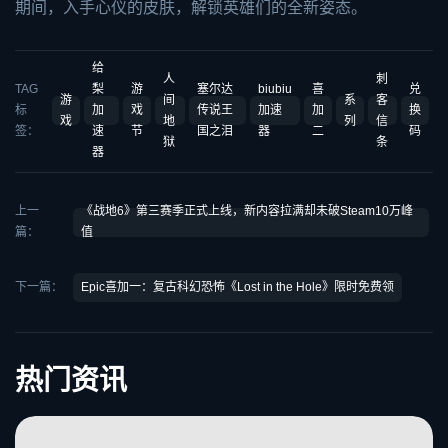
期间，入手心仪的皮肤，解锁英雄们的全新姿态。
给
人
刺
TAG
梨
游
塞尔达
biubiu
喜
兑
游
间
系
客
标
加
戏
传说王
加速
加
换
戏
地
列
信
签：
速
节
国之泪
器
二
码
狱
条
器
上一
《战地6》第三赛季正式上线，新内容拉满却未破Steam10万峰
篇：
值
下一篇：
Epic喜加一：复古科幻恐怖《Lost in the Hole》限时免费领
热门资讯