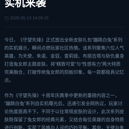
实机来袭
2026-05-13 14:09:15
今日，《守望先锋》正式放出全新皮肤礼包“蹦跳白兔”系列
的实机展示，瞬间点燃玩家社区热情。该系列聚焦六位人气
英雄，为天使、朱诺、金驭、查莉娅、布丽吉塔与斩仇量身
打造兔女郎主题皮肤，将“精致可爱”与“性感有力”两大特质
完美融合，打破传统兔女郎的刻板印象，每一款都极具记忆
点。
作为《守望先锋》十周年庆典季中更新的重磅内容之一，
“蹦跳白兔”系列自实机曝光后，迅速引发全网热议，玩家讨
论热度居高不下。不同于以往常规皮肤的设计，此次系列皮
肤既保留了兔女郎的经典元素，又结合每位英雄的自身特质
进行创新，实现了风格与人设的巧妙平衡。其中，天使与朱