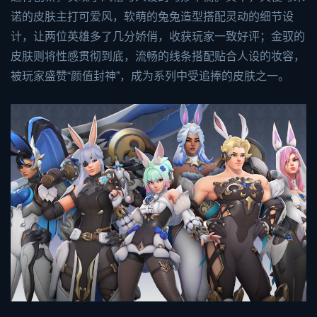
诺的皮肤主打可爱风，软萌的兔兔造型搭配灵动的细节设
计，让两位英雄多了几分娇俏，收获玩家一致好评；金驭的
皮肤则将性感贯彻到底，流畅的线条搭配贴合人设的妆容，
被玩家盛赞“颜值封神”，成为系列中受追捧的皮肤之一。