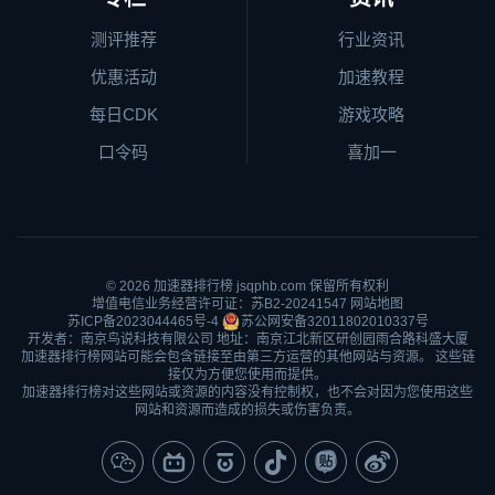
测评推荐
行业资讯
优惠活动
加速教程
每日CDK
游戏攻略
口令码
喜加一
© 2026
加速器排行榜
jsqphb.com 保留所有权利
增值电信业务经营许可证：苏B2-20241547
网站地图
苏ICP备2023044465号-4
苏公网安备32011802010337号
开发者：南京鸟说科技有限公司 地址：南京江北新区研创园雨合路科盛大厦
加速器排行榜网站可能会包含链接至由第三方运营的其他网站与资源。 这些链
接仅为方便您使用而提供。
加速器排行榜对这些网站或资源的内容没有控制权，也不会对因为您使用这些
网站和资源而造成的损失或伤害负责。