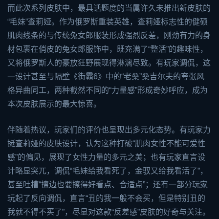
而此次系列皮肤中，最具话题度的当属许久未推出新皮肤的
“毛妹”查莉娅。作为俄罗斯重装英雄，查莉娅标志性的健硕
肌肉线条的与传统兔女郎服装形成强烈反差，刚劲有力的身
材包裹在俏皮的兔女郎服饰中，既充满了“整活”的趣味性，
又将俄罗斯人的豪放狂野展现得淋漓尽致。有玩家调侃，这
一设计甚至与隔壁《街霸6》中的“老桑”桑吉尔夫的夸张风
格异曲同工，两种截然不同的“力量感”形成奇妙呼应，成为
本次皮肤展示的最大惊喜。
伴随着热议，玩家们的评价也呈现出多元化态势。有玩家力
挺查莉娅的皮肤设计，认为这种打破“肌肉女性不能可爱性
感”的偏见，展现了女性力量的多元之美；也有玩家直言设
计略显突兀，调侃“毛妹给我看死了，金驭又给我看活了”，
甚至吐槽“擦边也要擦得好看点、合适点”；还有一部分玩家
玩起了反向调侃，直言“丑的我一般不会买，但是特别丑的
我就不得不买了”，尽显对这款“反差感”皮肤的好奇与关注。