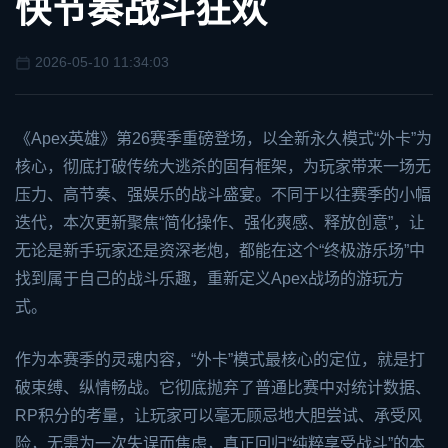
快节奏战斗狂欢
2026-05-10 11:34:03
《
Apex英雄
》第26赛季重磅登场，以全新永久模式“外卡”为
核心，彻底打破传统大逃杀的固有框架，为玩家带来一场无
压力、高节奏、强娱乐的战斗盛宴。不同于以往赛季的小幅
迭代，本次更新聚焦“简化操作、强化爽感、释放创意”，让
无论是新手玩家还是资深老炮，都能在这个“终极游乐场”中
找到属于自己的战斗乐趣，重新定义Apex战场的游玩方
式。
作为本赛季的灵魂内容，“外卡”模式最核心的定位，就是打
破束缚、纵情畅战。它彻底抛弃了普通比赛中对统计数据、
RP积分的考量，让玩家可以毫无顾忌地大胆尝试、承受风
险，无需为一次失误而焦虑，真正回归“纯粹享受战斗”的本