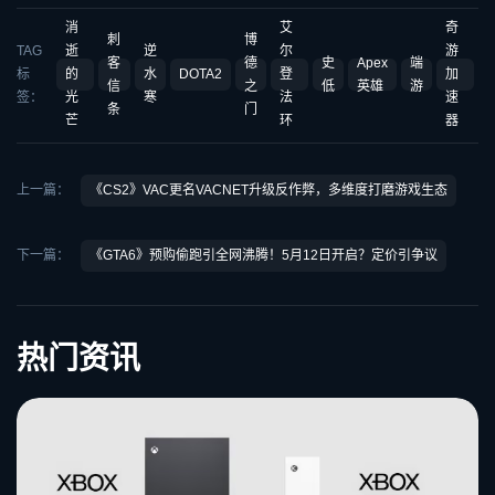
消
艾
奇
刺
博
TAG
逝
逆
尔
游
客
德
史
Apex
端
标
的
水
DOTA2
登
加
信
之
低
英雄
游
签：
光
寒
法
速
条
门
芒
环
器
上一篇：
《CS2》VAC更名VACNET升级反作弊，多维度打磨游戏生态
下一篇：
《GTA6》预购偷跑引全网沸腾！5月12日开启？定价引争议
热门资讯