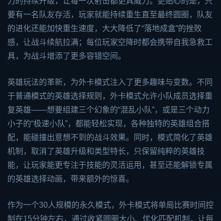
力的持续升级，让每一次射击都更具威力。更贴心的是，只
要有一名队友存活，玩家就能持续重生直至最终圆圈，队友
的进化还能加快重生速度，大大降低了“落地成盒”的挫败
感，让战斗续航拉满；每位玩家空降时都会携带自我急救工
具，为战斗增添了更多容错空间。
英雄玩法的革新，为外卡模式注入了更多趣味与变数。不同
于普通模式的英雄选择规则，外卡模式允许小队成员选择重
复英雄——想要组建三个幻象的“混乱小队”，或是三个动力
小子的“极速小队”，都能轻松实现，各种独特的英雄组合搭
配，能碰撞出意想不到的战斗效果。同时，模式简化了英雄
机制，取消了英雄升级和类型特长，只保留纯粹的英雄技
能，让玩家能更专注于技能的灵活运用，甚至还能解锁专属
的英雄选择动画，带来额外的惊喜。
作为一个30人规模的永久模式，外卡模式将单局比赛时间控
制在15分钟左右，通过收紧圆圈大小、优化匹配机制，让每