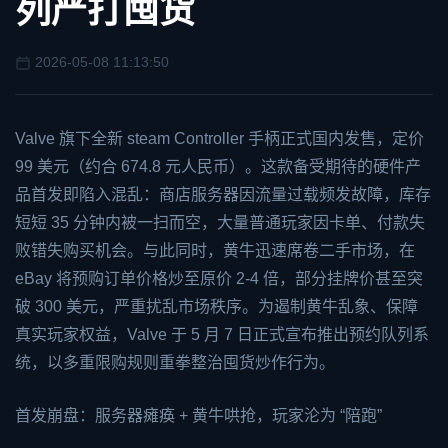
列严打囤货
2026-05-08 11:13:50
Valve 旗下全新
steam
Controller 手柄正式国内发售，定价
99 美元（约合 674.8 元人民币）。这款备受期待的硬件产
品首发即陷入混乱：商店服务器因流量过载频发故障，库存
短短 35 分钟内被一扫而空，大量普通玩家因卡单、付款失
败错失购买机会。与此同时，黄牛迅速席卷二手市场，在
eBay 将预购订单价格炒至原价 2-4 倍，部分挂牌价甚至突
破 300 美元，严重扰乱市场秩序。为遏制黄牛乱象、保障
真实玩家权益，Valve 于 5 月 7 日正式宣布推出预约队列系
统，以多重限购规则重拳整治囤货炒作行为。
首发崩盘：服务器瘫痪 + 黄牛哄抢，玩家沦为 “陪跑”