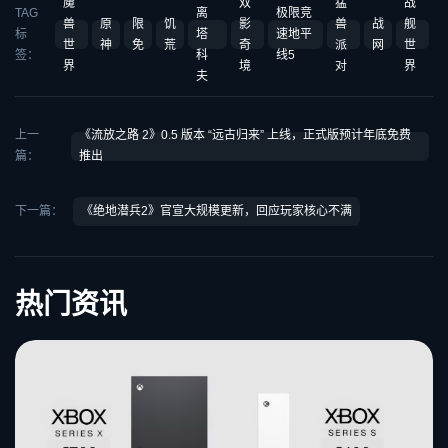
魔
双
猛
战
TAG
离
极限竞
兽
原
限
饥
影
兽
战
舰
标
塔
速地平
世
神
免
荒
奇
派
网
世
签：
科
线5
界
境
对
界
夫
上一
《流放之路 2》0.5 版本 “远古归来” 上线，正式版预计年底免费
篇：
推出
下一篇：
《绝地潜兵2》官宣大规模更新，回应玩家核心不满
热门资讯