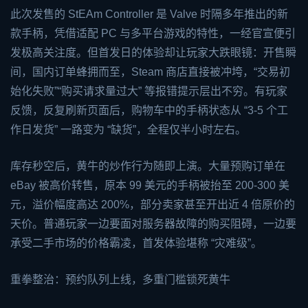
此次发售的 St
EA
m Controller 是 Valve 时隔多年推出的新
款手柄，凭借适配 PC 与多平台游戏的特性，一经官宣便引
发极高关注度。但首发日的体验却让玩家大跌眼镜：开售瞬
间，国内订单蜂拥而至，Steam 商店直接被冲垮，“交易初
始化失败”“购买请求量过大” 等报错提示层出不穷。有玩家
反馈，反复刷新页面后，购物车中的手柄状态从 “3-5 个工
作日发货” 一路变为 “缺货”，全程仅半小时左右。
库存秒空后，黄牛的炒作行为随即上演。大量预购订单在
eBay 被高价转售，原本 99 美元的手柄被抬至 200-300 美
元，溢价幅度高达 200%，部分卖家甚至开出近 4 倍原价的
天价。普通玩家一边要面对服务器故障的购买阻碍，一边要
承受二手市场的价格霸凌，首发体验堪称 “灾难级”。
重拳整治：预约队列上线，多重门槛锁死黄牛