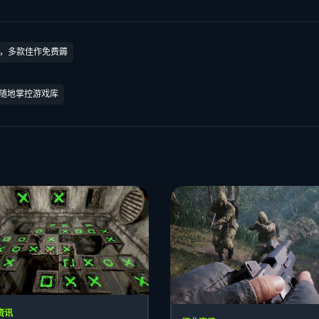
领，多款佳作免费薅
时随地掌控游戏库
资讯