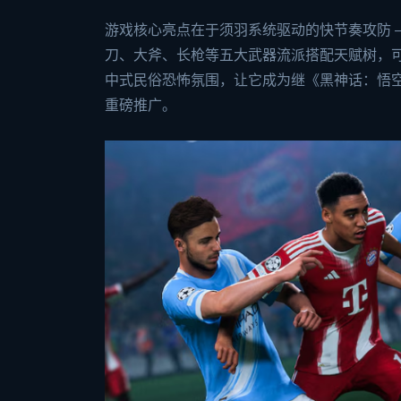
游戏核心亮点在于须羽系统驱动的快节奏攻防 —
刀、大斧、长枪等五大武器流派搭配天赋树，可打
中式民俗恐怖氛围，让它成为继《黑神话：悟空》
重磅推广。