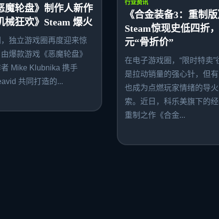
行业资讯
恶魔轮盘》制作人新作
《合金装备3：重制版
机械狂欢》Steam 爆火
Steam惊现史低四折，
期，独立游戏圈再度迎来惊
元“骨折价”
。由爆款游戏《恶魔轮盘》
在电子游戏圈，“限时特卖”
 Mike Klubnika 携手
是拉动销量的强心针，但有
avid 共同打造的...
也成为点燃玩家情绪的导火
索。近日，科乐美旗下的经
重制之作《合金...