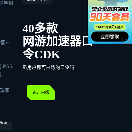
奇球星相
40多款
网游加速器口
力国产
令CDK
 PS5
新用户都可白嫖的口令码
玩。
闲玩家
点击白嫖
费游