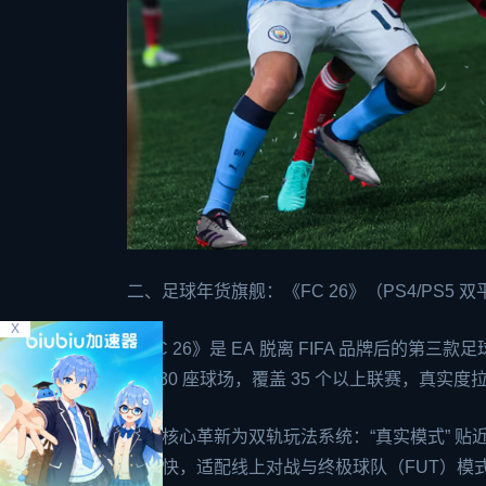
二、足球年货旗舰：《FC 26》（PS4/PS5 
X
《FC 26》是
EA
脱离 FIFA 品牌后的第三款足
与 130 座球场，覆盖 35 个以上联赛，真实度
本作核心革新为双轨玩法系统：“真实模式” 贴
奏更快，适配线上对战与终极球队（FUT）模