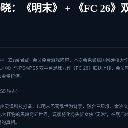
晓：《明末》 + 《FC 26》
n Plus 一档（Essential）会员免费游戏阵容，本次会免聚焦国风硬核大
之羽》与 PS4/PS5 双平台足球力作《FC 26》联袂上线，会员
利含金量拉满。
5 独占）
羽》由灵泽科技打造，以明末巴蜀乱世为背景，融合三星堆、金沙
异化为怪物的黑暗奇幻世界。玩家将化身失忆女侠 “无常”，在残庙
后的真相。