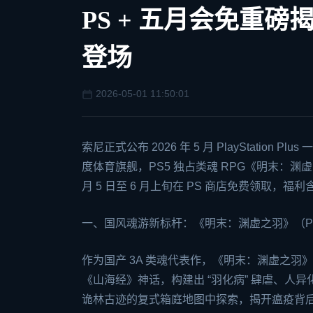
PS + 五月会免重磅揭
登场
2026-05-01 11:50:01
索尼正式公布 2026 年 5 月 PlayStatio
度体育旗舰，PS5 独占类魂 RPG《明末：渊虚
月 5 日至 6 月上旬在 PS 商店免费领取，福
一、国风魂游新标杆：《明末：渊虚之羽》（PS
作为国产 3A 类魂代表作，《明末：渊虚之
《山海经》神话，构建出 “羽化病” 肆虐、人
诡林古迹的复式箱庭地图中探索，揭开瘟疫背