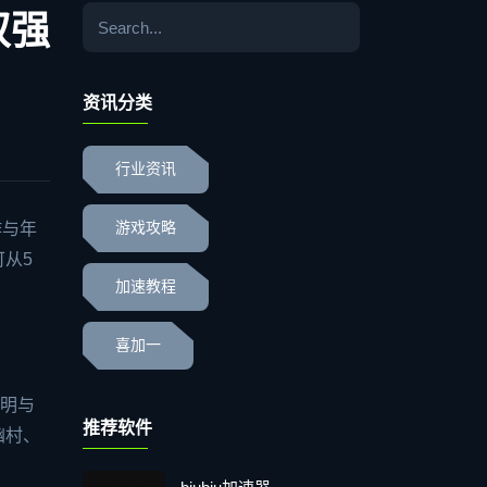
双强
资讯分类
行业资讯
作与年
游戏攻略
可从5
加速教程
喜加一
文明与
推荐软件
幽村、