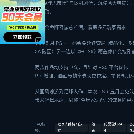
配 “经理人市场” 与随机剧情，沉浸感大幅提升。
关奖励。
三、会免阵容诚意拉满，覆盖多元玩家需求
此次 5 月 PS + 一档会免延续索尼 “精
3A 破圈；另一边以《FC 26》覆盖体育竞
两款作品均支持中文，且针对 PS5 平台优化 —
Pro 增强，画面与帧率表现更稳定。领取周期从
从国风魂游到足球大作，本次 PS + 五月会
带来轻松乐趣，堪称 “全玩家适配” 的诚意阵容
TAG标
糖豆人终极淘汰
限
暗黑破坏神
G
签：
赛
免
4
Ga