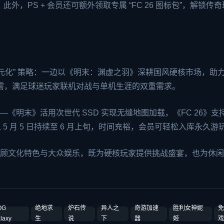
此外，PS + 会员还可额外领取专属 “FC 26 图标包”，解锁传
品化、多元化” 策略：一边以《明末：渊虚之羽》深耕国风硬核市场，助
技刚需，满足球迷玩家联机对战与单机生涯的双重需求。
—《明末》活用次世代 SSD 实现无缝地图加载，《FC 26》支持
 5 月 5 日持续至 6 月上旬，时间充裕，会员可轻松入库永久游
免兼顾文化特色与大众娱乐，既为硬核玩家提供挑战盛宴，也为休
。
OG
绝地求
炉石传
异人之
奇游加速
胜利女神妮
免
laxy
生
说
下
器
姬
戏