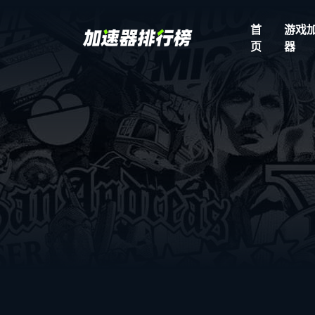
首
游戏
页
器