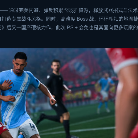
— 通过完美闪避、弹反积累 “须羽” 资源，释放武器招式与法
造专属战斗风格。同时，高难度 Boss 战、环环相扣的地图
后又一国产硬核力作，此次 PS + 会免也是其面向更多玩家