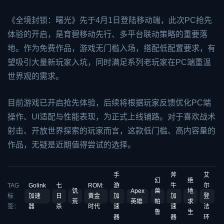
《全境封锁：曙光》先于4月1日登陆移动端，此次PC抢先
体验的开启，是育碧移动先行、多平台联动策略的重要落
地。作为免费作品，游戏无门槛入场，搭配低配置要求，有
望吸引大量新玩家入坑，同时满足系列老玩家在PC端重温
世界观的需求。
目前游戏已开启抢先体验，后续将根据玩家反馈优化PC端
操作、UI适配与性能表现，为正式上线铺路。对于喜欢战术
射击、开放世界探索的玩家而言，这款低门槛、高内容量的
作品，无疑是近期值得尝试的选择。
手
斧
艾
幻
绝
TAG
Golink
七
ROM:
游
牛
尔
饥
Apex
兽
地
标
加速
日
黄金
加
加
登
荒
英雄
帕
求
签：
器
杀
时代
速
速
法
鲁
生
器
器
环