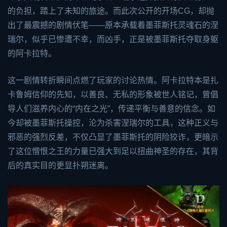
的负担，踏上了未知的旅途。而此次公开的开场CG，却抛
出了最震撼的剧情伏笔——原本承载着墨菲斯托灵魂石的涅
瑞尔，似乎已惨遭不幸，而凶手，正是被墨菲斯托夺取身躯
的阿卡拉特。
这一剧情转折瞬间点燃了玩家的讨论热情。阿卡拉特本是扎
卡鲁姆信仰的先知，以善良、无私的形象被世人铭记，曾倡
导人们滋养内心的“内在之光”，传递平衡与善意的信念。如
今却被墨菲斯托操控，沦为杀害涅瑞尔的工具，这种正义与
邪恶的强烈反差，不仅凸显了墨菲斯托的阴险狡诈，更暗示
了这位憎恨之王的力量已强大到足以扭曲神圣的存在，其背
后的真实目的更显扑朔迷离。