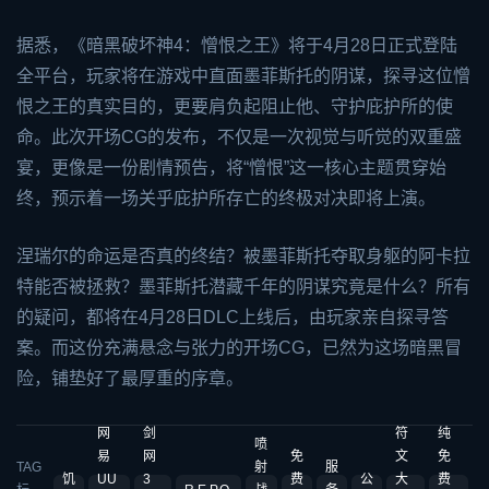
据悉，《暗黑破坏神4：憎恨之王》将于4月28日正式登陆
全平台，玩家将在游戏中直面墨菲斯托的阴谋，探寻这位憎
恨之王的真实目的，更要肩负起阻止他、守护庇护所的使
命。此次开场CG的发布，不仅是一次视觉与听觉的双重盛
宴，更像是一份剧情预告，将“憎恨”这一核心主题贯穿始
终，预示着一场关乎庇护所存亡的终极对决即将上演。
涅瑞尔的命运是否真的终结？被墨菲斯托夺取身躯的阿卡拉
特能否被拯救？墨菲斯托潜藏千年的阴谋究竟是什么？所有
的疑问，都将在4月28日DLC上线后，由玩家亲自探寻答
案。而这份充满悬念与张力的开场CG，已然为这场暗黑冒
险，铺垫好了最厚重的序章。
网
剑
符
纯
喷
易
网
免
文
免
TAG
射
服
饥
UU
3
费
公
大
费