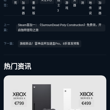
标
R.E.P.O.
战
务
荒
加
重
游
测
地
加
签：
士
器
速
制
戏
传
速
3
器
版
说
器
上一
Steam喜加一：《SurrounDead Poly Construction》免费领，开
篇：
启独特冒险之旅
下一篇：
旗舰新品！雷神战斧加速盒Pro，8折首发预售
热门资讯