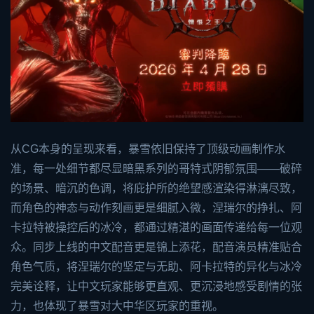
从CG本身的呈现来看，暴雪依旧保持了顶级动画制作水
准，每一处细节都尽显暗黑系列的哥特式阴郁氛围——破碎
的场景、暗沉的色调，将庇护所的绝望感渲染得淋漓尽致，
而角色的神态与动作刻画更是细腻入微，涅瑞尔的挣扎、阿
卡拉特被操控后的冰冷，都通过精湛的画面传递给每一位观
众。同步上线的中文配音更是锦上添花，配音演员精准贴合
角色气质，将涅瑞尔的坚定与无助、阿卡拉特的异化与冰冷
完美诠释，让中文玩家能够更直观、更沉浸地感受剧情的张
力，也体现了暴雪对大中华区玩家的重视。