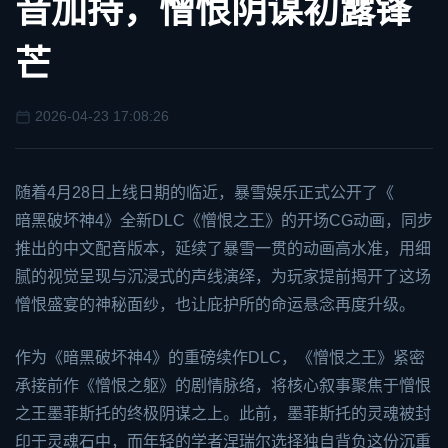
音加持，憎恨阴谋初露锋
芒
2026-04-23 17:08:26
随着4月28日上线日期的临近，暴雪娱乐正式公开了《
暗黑破坏神4
》全新DLC《憎恨之王》的开场CG动画，同步
推出的中文配音版本，延续了暴雪一贯的动画高水准，用细
腻的视觉呈现与沉浸式的声线演绎，为玩家提前揭开了这场
憎恨盛宴的神秘面纱，也让庇护所的命运悬念再度升级。
作为《暗黑破坏神4》的重磅续作DLC，《憎恨之王》紧密
承接前作《憎恨之躯》的剧情脉络，将核心叙事聚焦于憎恨
之王墨菲斯托的终极阴谋之上。此前，墨菲斯托的灵魂被封
印于灵魂石中，而年轻的学者涅瑞尔选择独自背负这份沉重