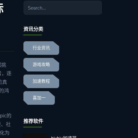
标
资讯分类
行业资讯
起挑
游戏攻略
者，逐
加速教程
尬真
越的鸿
喜加一
ic的
推荐软件
费、社
转化为