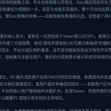
到有效的破解之道。平台总经理曾公开坦言，Epic商店目前仅处于
的安装量仅为预期的一半，且至今未能实现盈利，整个平台的运营
，是Epic策略的失衡——过度依赖免费福利引流，却忽视了用
开发者的核心卖点，宣称这一比例远低于Steam默认的30%，能够
一步升级了分成政策，推出“游戏年营收前100万美元免抽成”的福
者而言，平台分成比例的差异，远不及功能缺失和社交体验不足
库，但如果无法留住用户，再好的分成政策也难以形成可持续的
的增长，PC端月活跃用户达到7800万的历史峰值，免费游戏年发
但这些光鲜的数据背后，是用户留存率偏低的隐忧——多数用户仅
，平台的核心用户群体始终未能扩大。反观Steam，凭借完善的
牢占据着PC游戏分发市场的主导地位。