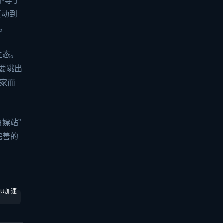
不等于
互动到
。
生态。
需要跳出
家而
嫖站”
完善的
UU加速