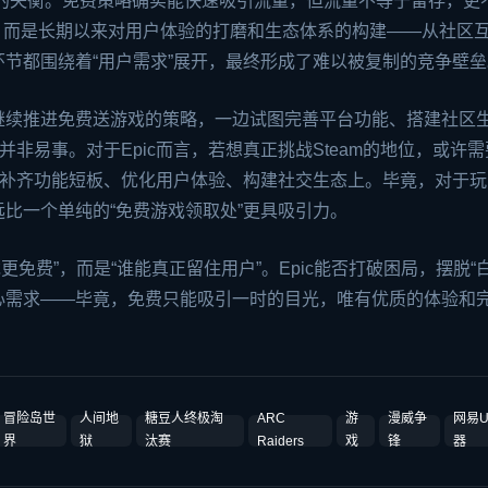
思维”的失衡。免费策略确实能快速吸引流量，但流量不等于留存，更
利，而是长期以来对用户体验的打磨和生态体系的构建——从社区
节都围绕着“用户需求”展开，最终形成了难以被复制的竞争壁垒
边继续推进免费送游戏的策略，一边试图完善平台功能、搭建社区
并非易事。对于Epic而言，若想真正挑战Steam的地位，或许
在补齐功能短板、优化用户体验、构建社交生态上。毕竟，对于玩
比一个单纯的“免费游戏领取处”更具吸引力。
免费”，而是“谁能真正留住用户”。Epic能否打破困局，摆脱“白
心需求——毕竟，免费只能吸引一时的目光，唯有优质的体验和
冒险岛世
人间地
糖豆人终极淘
ARC
游
漫威争
网易
界
狱
汰赛
Raiders
戏
锋
器