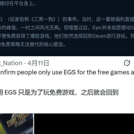
深烙印在平台身上。
A 5》（玩家俗称《三男一狗》）的事件。当时，这一重磅福利直
的峰值，一时之间风光无两。但喧嚣过后，Epic并未如愿撼动St
便免费获得了爆款游戏，他们依然选择回到Steam进行游玩。
纯的免费策略无法替代的核心壁垒。