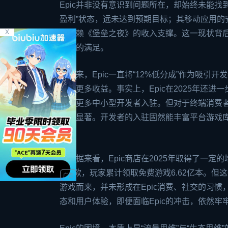
Epic并非没有意识到问题所在，却始终未能找
盈利”状态，远未达到预期目标；其移动应用
X
全依赖《堡垒之夜》的收入支撑。这一现状背后
需求的满足。
多年来，Epic一直将“12%低分成”作为吸引
获得更多收益。事实上，Epic在2025年还进
吸引更多中小型开发者入驻。但对于终端消费
影响显著。开发者的入驻固然能丰富平台游戏
环。
从数据来看，Epic商店在2025年取得了一定
100款，玩家累计领取免费游戏6.62亿本。
游戏而来，并未形成在Epic消费、社交的习惯
态和用户体验，即便面临Epic的冲击，依然牢