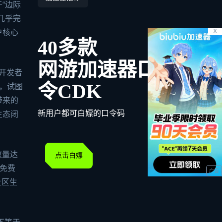
“边际
几乎完
X
户核心
40多款
网游加速器口
让开发者
令CDK
利，试图
带来的
新用户都可白嫖的口令码
生态闭
放量达
点击白嫖
为免费
社区生