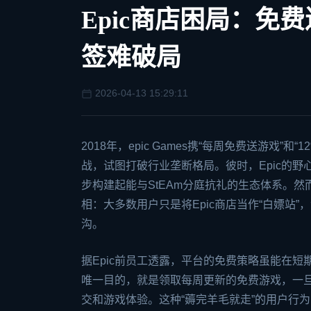
Epic商店困局：免
签难破局
2026-04-13 15:29:11
2018年，
epic
Games携“每周免费送游戏”和
战，试图打破行业垄断格局。彼时，Epic的
步构建起能与St
EA
m分庭抗礼的生态体系。然
相：大多数用户只是将Epic商店当作“白嫖站”
沟。
据Epic前员工透露，平台的免费策略虽能在短
唯一目的，就是领取每周更新的免费游戏，一旦
交和游戏体验。这种“薅完羊毛就走”的用户行为