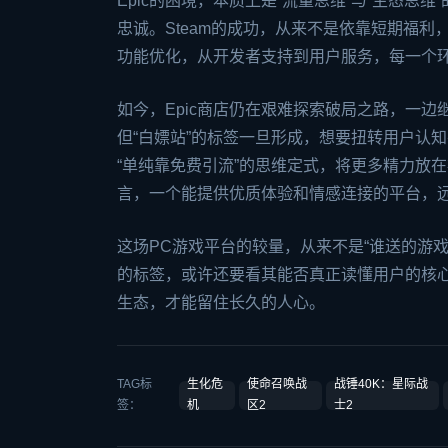
Epic的困境，本质上是“流量思维”与“生态
忠诚。Steam的成功，从来不是依靠短期福
功能优化，从开发者支持到用户服务，每一个环
如今，Epic商店仍在艰难探索破局之路，一
但“白嫖站”的标签一旦形成，想要扭转用户认知
“单纯靠免费引流”的思维定式，将更多精力放
言，一个能提供优质体验和情感连接的平台，远
这场PC游戏平台的较量，从来不是“谁送的游戏更
的标签，或许还要看其能否真正读懂用户的核
生态，才能留住长久的人心。
TAG标
生化危
使命召唤战
战锤40K：星际战
签：
机
区2
士2