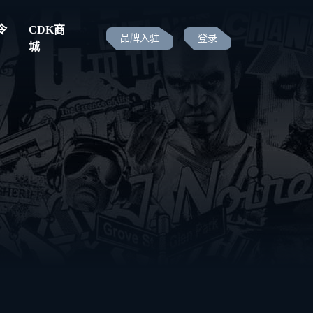
令
CDK商
品牌入驻
登录
城