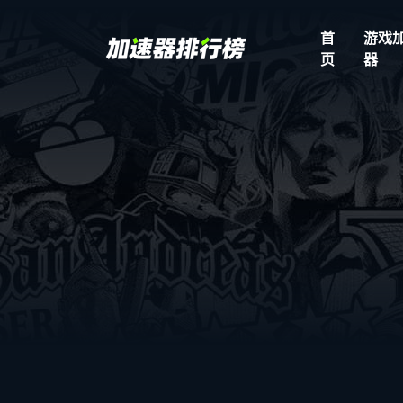
首
游戏
页
器