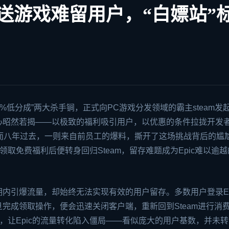
费送游戏难留用户，“白嫖站”
“12%低分成”两大杀手锏，正式向PC游戏分发领域的霸主
steam
发
野心昭然若揭——以极致的福利吸引用户，以优惠的条件拉拢开发
而八年过去，一则来自前员工的爆料，撕开了这场挑战背后的尴
，领取免费福利后便转身回归Steam，留存难题成为Epic难以逾
期内引爆流量，却始终无法实现有效的用户留存。多数用户登录Ep
完成领取操作，便会迅速关闭客户端，重新回到Steam进行消
，让Epic的流量转化陷入僵局——看似庞大的用户基数，并未