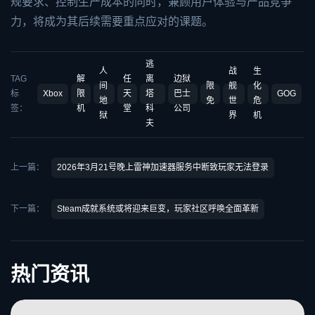
规要求、控制生产成本的同时，兼顾用户体验与产品竞争
力，将成为其后续需要重点应对的课题。
逃
人
战
生
TAG
解
任
离
边狱
间
限
舰
化
标
Xbox
限
天
塔
巴士
GOG
地
免
世
危
签：
机
堂
科
公司
狱
界
机
夫
上一篇：
2026年3月21号晚上雷神加速器服务中断致玩家无法登录
下一篇：
Steam成就系统或将迎来巨变，玩家社区呼唤全面革新
热门资讯