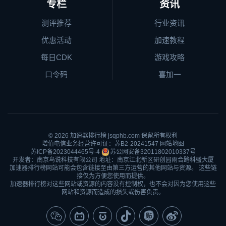
专栏
资讯
测评推荐
行业资讯
优惠活动
加速教程
每日CDK
游戏攻略
口令码
喜加一
© 2026
加速器排行榜
jsqphb.com 保留所有权利
增值电信业务经营许可证：苏B2-20241547
网站地图
苏ICP备2023044465号-4
苏公网安备32011802010337号
开发者：南京鸟说科技有限公司 地址：南京江北新区研创园雨合路科盛大厦
加速器排行榜网站可能会包含链接至由第三方运营的其他网站与资源。 这些链
接仅为方便您使用而提供。
加速器排行榜对这些网站或资源的内容没有控制权，也不会对因为您使用这些
网站和资源而造成的损失或伤害负责。