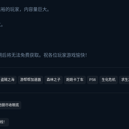
充裕的玩家，内容量巨大。
过。
期后将无法免费获取。祝各位玩家游戏愉快！
盗贼之海
游帮帮加速器
森林之子
跑跑卡丁车
PS6
生化危机
求生
地貌尽收眼底
线！