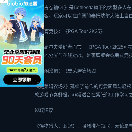
X
《上古卷轴OL》是Bethesda旗下的大型多
展内容。玩家可以在广阔的泰姆瑞尔大陆上自
3. 体育竞技：《PGA Tour 2K25》
对于高尔夫爱好者而言，《PGA Tour 2K
持本地分屏与在线对战，是家庭聚会或朋友竞
4. 休闲治愈：《史莱姆农场2》
《史莱姆农场2》延续了前作的可爱画风与轻
款游戏节奏舒缓，非常适合在紧张的工作学习
领取建议
《怪物猎人：崛起》：强烈推荐领取，无论是