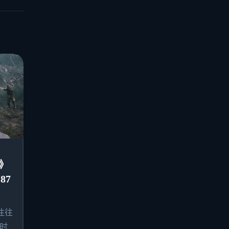
》
87
往往
时