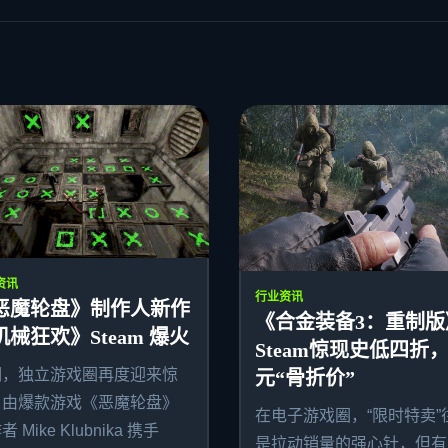
资讯
行业资讯
恶魔轮盘》制作人新作
《合金装备3：重制版
机械狂欢》Steam 爆火
Steam惊现史低四折，
期，独立游戏圈再度迎来惊
元“骨折价”
。由爆款游戏《恶魔轮盘》
在电子游戏圈，“限时特卖”
 Mike Klubnika 携手
是拉动销量的强心针，但有