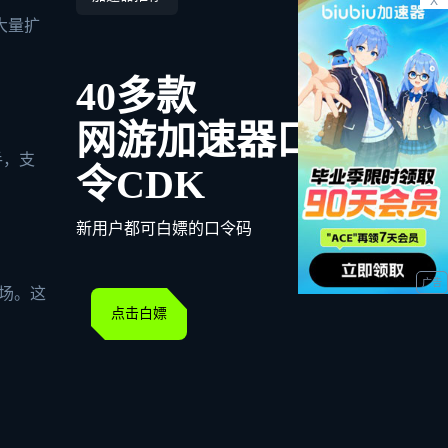
X
大量扩
40多款
网游加速器口
手，支
令CDK
新用户都可白嫖的口令码
场。这
点击白嫖