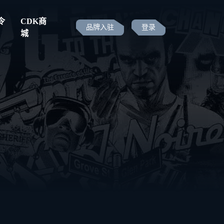
令
CDK商
品牌入驻
登录
城