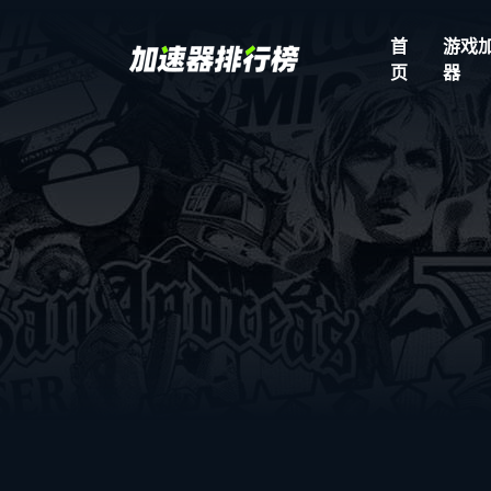
首
游戏
页
器