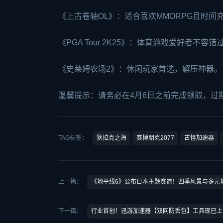
《上古卷轴OL》：适合喜欢MMORPG且时间
《PGA Tour 2K25》：体育游戏爱好者不容错
《史莱姆农场2》：休闲玩家首选，解压神器。
温馨提示：请务必在4月6日之前完成领取，过
TAG标签：
狄拉克之海
赛博朋克2077
古怪加速器
上一篇：
《地平线6》公布日本主题赛道！四季风景与多元
下一篇：
行业首创！迅游加速器【双网防丢包】工具现已上