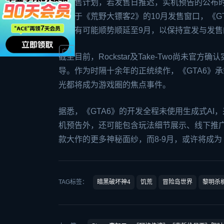
响发售计划，若发售日推迟，实机预告的公布
相较于《荒野大镖客2》的10月发售窗口，《G
间也有可能顺势顺延至9月，以保持宣发与发售
截至目前，Rockstar及Take-Two尚
导。作为时隔十余年的正统续作，《GTA6》
光都将成为游戏圈的焦点事件。
据悉，《GTA6》的开发全程未使用生成式A
机预告外，还可能包含玩法细节展示、线下推
款大作的更多神秘面纱，而8-9月，或许将成为
TAG标签：
暗黑破坏神4
饥荒
冒险岛世界
黎明杀