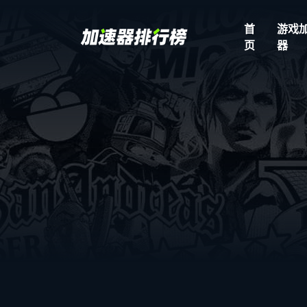
首
游戏
页
器