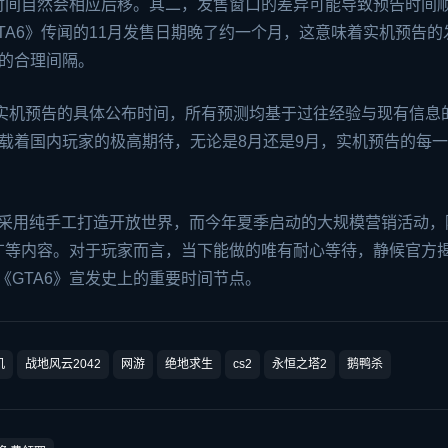
时间自然会相应后移。其二，发售窗口的差异可能导致预告时间
TA6》传闻的11月发售日期晚了约一个月，这意味着实机预告的
的合理间隔。
未官方确认实机预告的具体公布时间，所有预测均基于过往经验与现有信息
承载着国内玩家的极高期待，无论是8月还是9月，实机预告的每
I，采用纯手工打造开放世界，而今年夏季启动的大规模营销活动，
广等内容。对于玩家而言，当下能做的唯有耐心等待，静候官方
《GTA6》宣发史上的重要时间节点。
机
战地风云2042
网游
绝地求生
cs2
永恒之塔2
鹅鸭杀