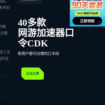
顺延。
发布时
40多款
的推
网游加速器口
一次曝
令CDK
除了实
新用户都可白嫖的口令码
揭开这
点击白嫖