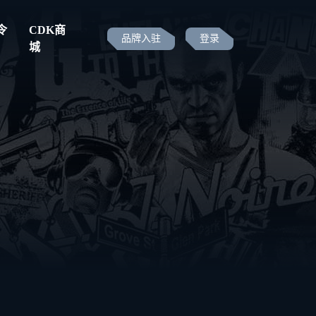
令
CDK商
品牌入驻
登录
城