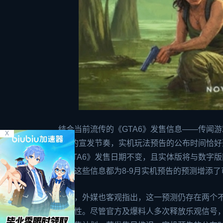
结合当前流传的《GTA6》发售信息——传闻游
X
2》的宣发节奏，实机玩法预告的公布时间恰好落在
《GTA6》发售日期不变，且实体版将与数字版同步
态，这些信息都为8-9月实机预告的预测增添了
不过，外媒也客观指出，这一预测仍存在两个不
可能性。尽管官方及爆料人多次释放乐观信号