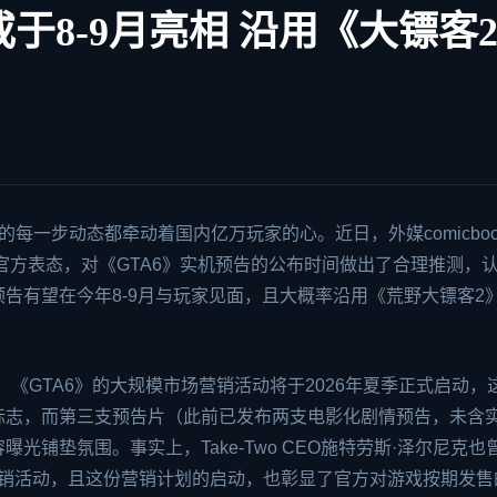
或于8-9月亮相 沿用《大镖客
的每一步动态都牵动着国内亿万玩家的心。近日，外媒comicboo
Two的官方表态，对《GTA6》实机预告的公布时间做出了合理推测，
告有望在今年8-9月与玩家见面，且大概率沿用《
荒野大镖客2
态，《GTA6》的大规模市场营销活动将于2026年夏季正式启动，
标志，而第三支预告片（此前已发布两支电影化剧情预告，未含
铺垫氛围。事实上，Take-Two CEO施特劳斯·泽尔尼克也
创意的营销活动，且这份营销计划的启动，也彰显了官方对游戏按期发