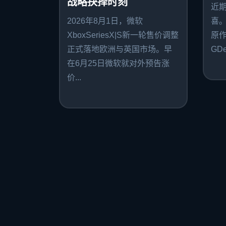
战略抉择时刻
近
2026年8月1日，微软
喜
XboxSeriesX|S新一轮售价调整
原作者
正式落地欧洲与英国市场。早
GDe
在6月25日微软就对外预告涨
价...