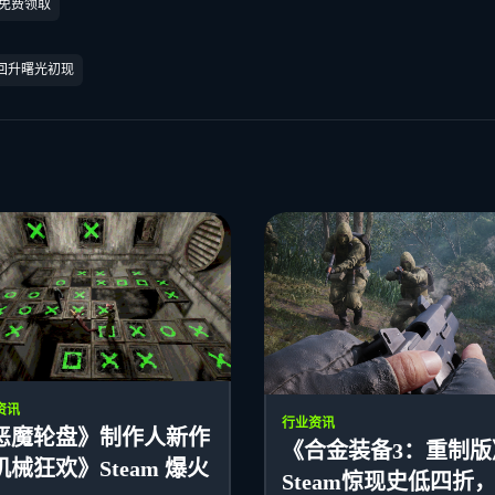
时免费领取
回升曙光初现
资讯
行业资讯
恶魔轮盘》制作人新作
《合金装备3：重制版
机械狂欢》Steam 爆火
Steam惊现史低四折，