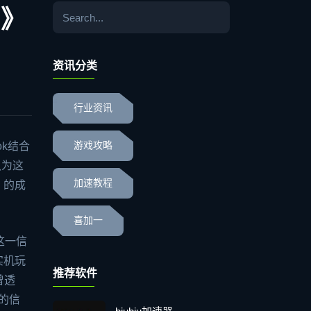
2》
资讯分类
行业资讯
k结合
游戏攻略
认为这
加速教程
》的成
喜加一
这一信
实机玩
推荐软件
曾透
售的信