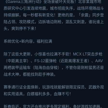
《Garena三角洲行动》全场景破坏天花板！北非某城市地
质研究中心引发连续地震，城市彻底失序，战场环境随战斗
持续崩解，每一秒都有新变化！更绝的是，「余震」同步登
陆占领、攻防模式，边拆墙边刚枪，混乱又刺激，谁玩谁上
头，爽到停不下来！
系统优化+新内容，福利拉满
除了这些大更新，小惊喜也拉满不手软！MCX LT突击步枪
（中距离主宰）、FS-12霰弹枪（近距离爆发王者）、AAV
两栖装甲运输车（陆海自由穿梭），不管你是刚枪猛男还是
战术大神，都能找到趁手神装。
赛季通行证全面焕新，玩游戏就能解锁限定探员、武器外观
和实用道具，白嫖福利多多，血赚不亏！
新春临近，官方还会推出更多限定福利，备好
游戏加速器
，