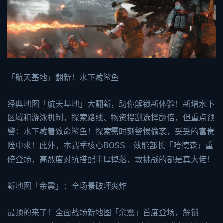
「航天基地」翻新！水下藏鲨鱼
经典地图「航天基地」大翻新，助你解锁新体验！新增水下
区域和游泳机制，探索路线、物资搜刮选择翻倍，但重点预
警：水下藏着致命鲨鱼！探索需时刻警惕偷袭，妥妥的富贵
险中求！此外，本赛季核心BOSS—效能部长「哈德森」重
磅登场，高烈度对抗搭配丰厚掉落，敢挑战的都是真大佬！
新地图「余震」：全场景破坏爽炸
最顶的来了！全面战场新地图「余震」首度登场，解锁