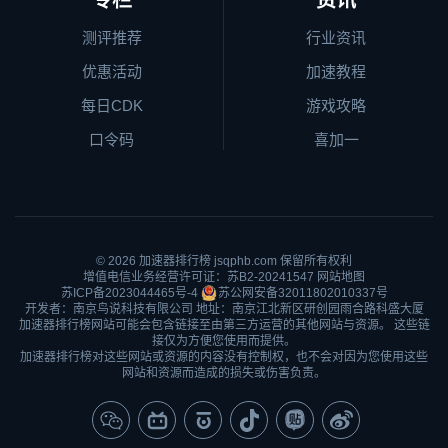
专栏
资讯
测评推荐
行业资讯
优惠活动
加速教程
每日CDK
游戏攻略
口令码
喜加一
© 2026
加速器排行榜
jsqphb.com 保留所有权利
增值电信业务经营许可证：苏B2-20241547
网站地图
苏ICP备2023044465号-4
苏公网安备32011802010337号
开发者：南京鸟说科技有限公司 地址：南京江北新区研创园雨合路科盛大厦
加速器排行榜网站可能会包含链接至由第三方运营的其他网站与资源。 这些链
接仅为方便您使用而提供。
加速器排行榜对这些网站或资源的内容没有控制权，也不会对因为您使用这些
网站和资源而造成的损失或伤害负责。