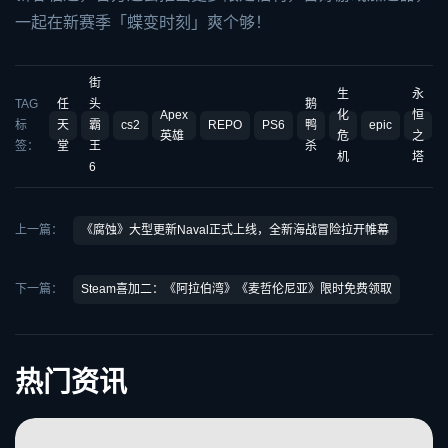
一起在新赛季「蝶变时刻」爽个够！
街
生
永
TAG
任
头
鹅
Apex
化
恒
标
天
霸
cs2
REPO
PS6
鸭
epic
英雄
危
之
签：
堂
王
杀
机
塔
6
上一篇：
《腐蚀》大型更新Naval正式上线，全新海战冒险拉开帷幕
下一篇：
Steam喜加二：《阿拉伯湾》《麦哲伦尼亚》限时免费领取
热门资讯