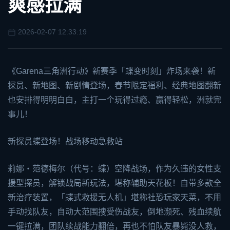
爽感拉满
2026-02-07 12:33:19
《Garena
三角洲行动
》新赛季「蝶变时刻」炸场来袭！新
探员、新地图、新剧情登场，春节限定福利、经典地图翻新
也安排得明明白白，主打一个玩得过瘾、赢得轻松，洲就完
事儿！
新探员蝶登场！战场移动急救站
莉娜・范德梅尔（代号：蝶）空降战场，作为久违的女性支
援型探员，解锁战局新玩法，堪称辅助天花板！自带多款全
新治疗装置，「蝶式救援无人机」堪称社恐玩家天菜，不用
手动找队友，自动大范围搜受伤战友，倒地濒死、残血续航
一键拉满，团队续战能力翻倍，再也不怕队友暴毙没人救，