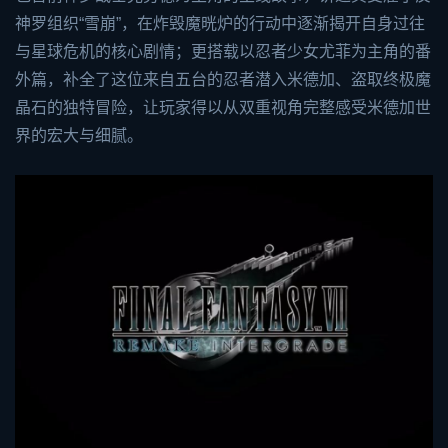
神罗组织“雪崩”，在炸毁魔晄炉的行动中逐渐揭开自身过往
与星球危机的核心剧情；更搭载以忍者少女尤菲为主角的番
外篇，补全了这位来自五台的忍者潜入米德加、盗取终极魔
晶石的独特冒险，让玩家得以从双重视角完整感受米德加世
界的宏大与细腻。