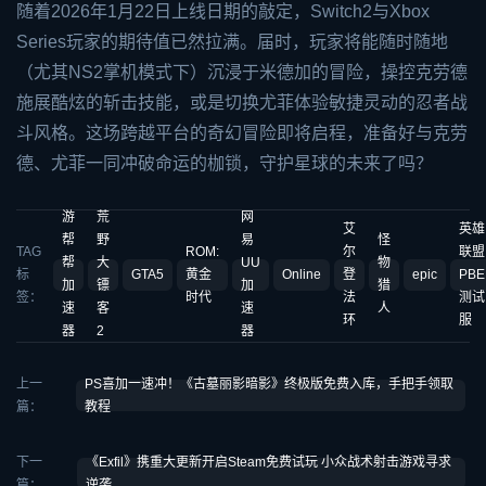
随着2026年1月22日上线日期的敲定，Switch2与Xbox
Series玩家的期待值已然拉满。届时，玩家将能随时随地
（尤其NS2掌机模式下）沉浸于米德加的冒险，操控克劳德
施展酷炫的斩击技能，或是切换尤菲体验敏捷灵动的忍者战
斗风格。这场跨越平台的奇幻冒险即将启程，准备好与克劳
德、尤菲一同冲破命运的枷锁，守护星球的未来了吗？
游
荒
网
艾
英雄
帮
野
易
怪
TAG
ROM:
尔
联盟
帮
大
UU
物
标
GTA5
黄金
Online
登
epic
PBE
加
镖
加
猎
签：
时代
法
测试
速
客
速
人
环
服
器
2
器
上一
PS喜加一速冲！《古墓丽影暗影》终极版免费入库，手把手领取
篇：
教程
下一
《Exfil》携重大更新开启Steam免费试玩 小众战术射击游戏寻求
篇：
逆袭