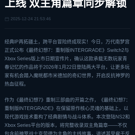
上线 双主角篇章同步解锁
2025-12-24 21:53:46
经典IP再拓疆土，跨平台冒险终成现实！今日，万代南梦宫
正式公布《最终幻想7：重制版INTERGRADE》
Switch
2与
Xbox
Series版上市日期宣传片，确认这款承载无数玩家青
春记忆的作品将于2026年1月22日登陆两大平台，让更多玩
家有机会踏入魔晄都市米德加的奇幻世界，开启反抗神罗的
热血征程。
作为《最终幻想7》重制三部曲的开篇之作，《最终幻想7：
重制版INTERGRADE》在保留原作核心灵魂的基础上，以
现代游戏技术重构了经典剧情与战斗体系。本次登陆NS2和
Xbox Series平台的版本，将完整收录双主角篇章——不仅
包含前神罗战士克劳德为主角的主线故事，讲述其受雇于反