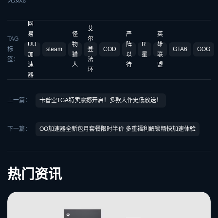
网
艾
易
怪
严
英
TAG
尔
UU
物
阵
R
雄
标
steam
登
COD
GTA6
GOG
加
猎
以
星
联
签：
法
速
人
待
盟
环
器
上一篇：
卡普空TGA特卖震撼开启！多款大作史低放送！
下一篇：
OO加速器全新包月套餐限时半价 多重福利解锁畅快加速体验
热门资讯