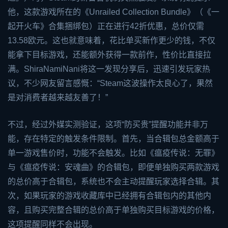
他，这款游戏所在的《Unrailed Collection Bundle》（《一
起开火车》合集捆绑包）正在进行42折优惠，总价仅需
13.58欧元。这也就意味着，花比单买新作更少的钱，不仅
能拿下目标游戏，还能额外获得一款前作，性价比直接拉
满。ShiraNamiNani将这一发现分享后，迅速引发玩家热
议，不少网友留言感慨：“Steam这波操作太良心了，果然
是对消费者越来越友善了！”
不过，经过外媒实测验证，这项“防买贵”提醒功能并非万
能，存在特定的触发条件限制。首先，当合辑包总金额高于
单一游戏售价时，功能不会触发。比如《瘟疫传说：无罪》
与《瘟疫传说：安魂曲》的合辑包，即便单独购买两款游戏
的总价高于合辑包，系统也不会主动提醒玩家选择合辑。其
次，如果玩家的游戏收藏库中已经拥有合辑包内的其他内
容，且购买完整合辑的总价高于单独购买目标游戏的价格，
这项提醒同样不会出现。