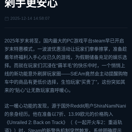
剁手更安心
2025-12-14 14:58:07
2025年岁末将至，国内最大的PC游戏平台
steam
早已开启
岁末特惠模式，一波波优惠活动让玩家们摩拳擦掌，准备趁
着年终福利入手心仪已久的游戏，为假期储备充足的娱乐选
择。而就在玩家们沉浸在“薅羊毛”的快乐中时，一个悄悄上
线的新功能意外刷屏玩家圈——St
EA
m竟然会主动提醒购物
车中的商品有更低价选择，生怕玩家“买贵了”，这份突如其
来的“贴心”让无数玩家直呼暖心。
这一暖心功能的发现，源于国外Reddit用户ShiraNamiNani
的亲身经历。他在准备以7折、13.99欧元的价格购入
《Unrailed 2: Back on Track》（《一起开火车2：重返轨
道》）时，Steam的新警告机制突然触发。系统明确提示