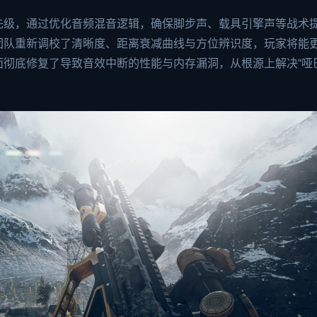
先级，通过优化音频混音逻辑，确保脚步声、载具引擎声等战术
团队重新调校了清晰度、距离衰减曲线与方位辨识度，玩家将能
面彻底修复了导致音效中断的性能与内存漏洞，从根源上解决“哑