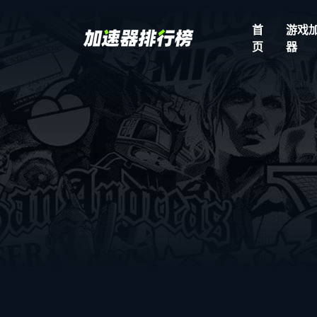
首
游戏
页
器