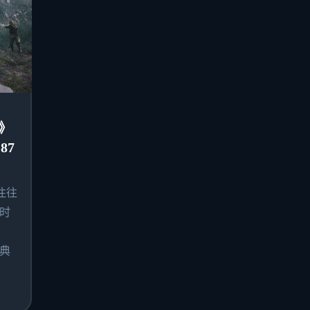
》
87
往往
时
典