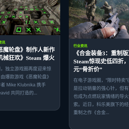
资讯
行业资讯
恶魔轮盘》制作人新作
《合金装备3：重制版
机械狂欢》Steam 爆火
Steam惊现史低四折，
期，独立游戏圈再度迎来惊
元“骨折价”
。由爆款游戏《恶魔轮盘》
在电子游戏圈，“限时特卖”
 Mike Klubnika 携手
是拉动销量的强心针，但有
avid 共同打造的...
也成为点燃玩家情绪的导火
索。近日，科乐美旗下的经
重制之作《合金...