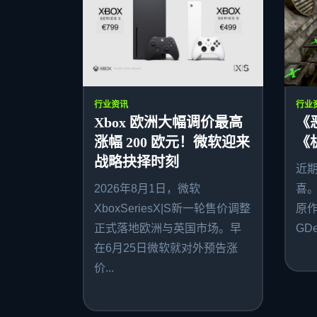
行业资讯
行业
Xbox 欧洲大幅调价最高
《
涨幅 200 欧元！微软迎来
《
战略抉择时刻
近
2026年8月1日，微软
喜
XboxSeriesX|S新一轮售价调整
原作者
正式落地欧洲与英国市场。早
GDe
在6月25日微软就对外预告涨
价...