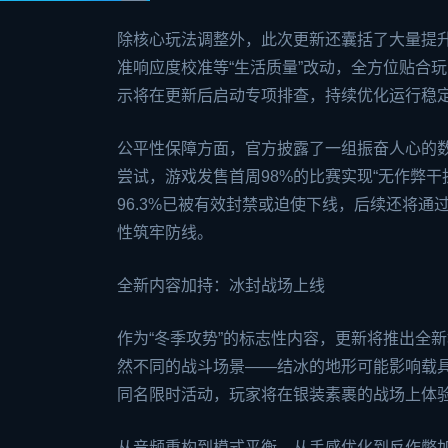
除核心玩法调整外，此次更新还囊括了大量提升
准响应度校准等“生活质量”改动，全方位贴合
示将在更新后启动专项排查，持续优化运行稳
公平性保障方面，官方披露了一组振奋人心的数据
尝试，游戏发售首周98%的比赛实现“无作弊干
96.3%已被有效封禁或迫使下线，后续还将
性筑牢防线。
全新内容加持：冰封战场上线
作为“冬季攻势”的标志性内容，更新将推出全
然不同的战斗场景——结冰的地形可能影响载
同名限时活动，玩家将在银装素裹的战场上体
从音频重构到模式平衡，从手感优化到反作弊加码