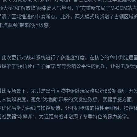
大桥”和“解放峰”两张高人气地图，官方重新布局了M-COM站
平滑了区域推进的节奏断点。此外，两大模式均新增了占领区域
卡点瓶颈”带来的挫败感。
，此次更新对战斗系统进行了多维度打磨。在核心的命中判定层
缓解了“拐角死亡”“子弹穿墙”等影响公平性的问题，让射击反馈
对比度场景下，尤其是黑暗区域中俯卧玩家难以辨识的问题，开
人物辨识度，避免“伏地魔”带来的突发挫败感。武器手感方面，
步优化后坐力曲线与操控反馈，让不同枪械的特性更鲜明，操控
战武器“冰攀斧”，为近距离战斗增添了冬季特色的暴力美学。