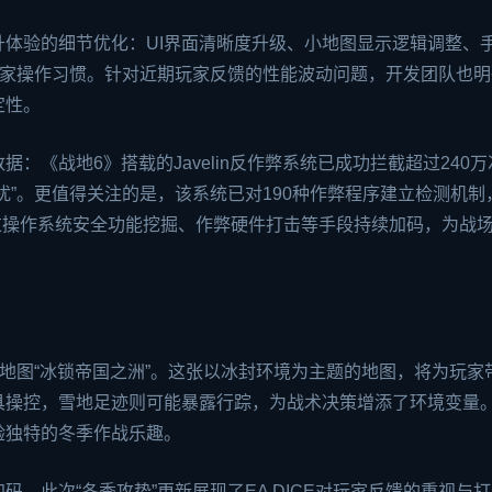
体验的细节优化：UI界面清晰度升级、小地图显示逻辑调整、
玩家操作习惯。针对近期玩家反馈的性能波动问题，开发团队也明
定性。
：《战地6》搭载的Javelin反作弊系统已成功拦截超过240
扰”。更值得关注的是，该系统已对190种作弊程序建立检测机制
通过操作系统安全功能挖掘、作弊硬件打击等手段持续加码，为战
新地图“冰锁帝国之洲”。这张以冰封环境为主题的地图，将为玩家
具操控，雪地足迹则可能暴露行踪，为战术决策增添了环境变量
验独特的冬季作战乐趣。
，此次“冬季攻势”更新展现了EA DICE对玩家反馈的重视与