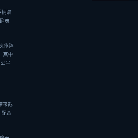
手柄瞄
确表
万次作弊
，其中
场公平
带来截
。配合
打磨产