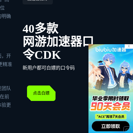
点位
的明确
40多款
网游加速器口
X
令CDK
面，开
更精准
新用户都可白嫖的口令码
发团队
点击白嫖
在前
体验更