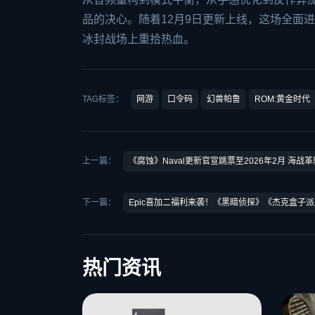
品的决心。随着12月9日更新上线，这场全面
冰封战场上重拾热血。
TAG标签：
网游
口令码
幻兽帕鲁
ROM:黄金时代
上一篇：
《腐蚀》Naval更新官宣跳票至2026年2月 海战
下一篇：
Epic喜加二福利来袭！《黑暗侦探》《杰克盒子
热门资讯