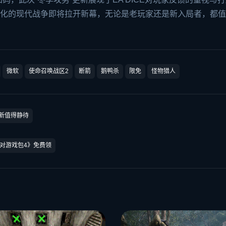
进化的现代战争即将拉开新幕，无论是老玩家还是新入局者，都
微软
使命召唤战区2
断箭
鹅鸭杀
限免
怪物猎人
革新值得静待
派对游戏包4》免费领