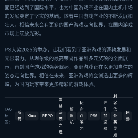
面已经达到了国际水平，也为中国游戏产业在国内主机市场
的发展奠定了坚实的基础。随着中国游戏产业的不断发展和
壮大，相信未来会有更多的国产游戏走向世界，在国内游戏
市场上绽放光彩。
PS大奖2025的举办，让我们看到了亚洲游戏的蓬勃发展和
无限潜力。从现象级的最高荣誉作品到多元奖项的全面展
示，再到国产游戏的强势崛起，亚洲游戏正在以更加自信的
姿态走向世界。相信在未来，亚洲游戏将会创造出更多的辉
煌，为国内玩家带来更多精彩的游戏体验。
刺
霍
使
斧
客
格
TAG
解
命
牛
信
断
沃
网
标
Xbox
REPO
限
召
PS6
加
条
箭
茨
游
签：
机
唤
速
英
之
21
器
灵
遗
殿