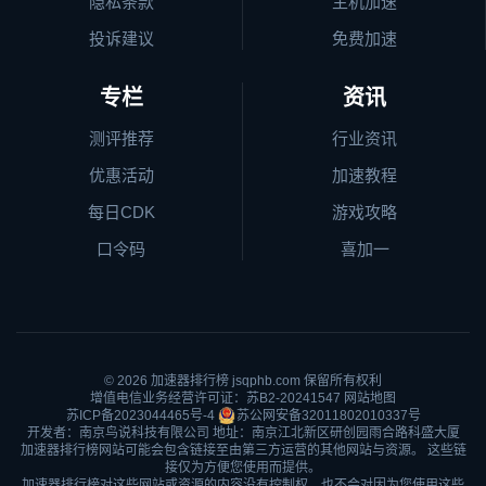
隐私条款
主机加速
投诉建议
免费加速
专栏
资讯
测评推荐
行业资讯
优惠活动
加速教程
每日CDK
游戏攻略
口令码
喜加一
© 2026
加速器排行榜
jsqphb.com 保留所有权利
增值电信业务经营许可证：苏B2-20241547
网站地图
苏ICP备2023044465号-4
苏公网安备32011802010337号
开发者：南京鸟说科技有限公司 地址：南京江北新区研创园雨合路科盛大厦
加速器排行榜网站可能会包含链接至由第三方运营的其他网站与资源。 这些链
接仅为方便您使用而提供。
加速器排行榜对这些网站或资源的内容没有控制权，也不会对因为您使用这些