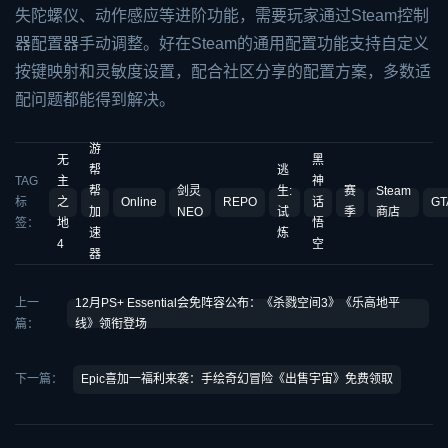
失陀螺仪、动作感应等进阶功能，需要玩家通过Steam控制
器配置器手动调整。好在Steam的通用配置功能支持自定义
按键映射和灵敏度设置，配合社区分享的配置方案，多数适
配问题都能得到解决。
游
无
黑
帮
逃
TAG
主
神
帮
剑灵
生:
赛
Steam
标
之
Online
REPO
话
GT
加
NEO
试
季
商店
签：
地
悟
速
炼
4
空
器
上一
12月PS+ Essential会免阵容公布：《杀戮空间3》《乐高地平
篇：
线》领衔登场
下一篇：
Epic喜加一福利来袭：手绘奇幻冒险《出售宇宙》免费领取