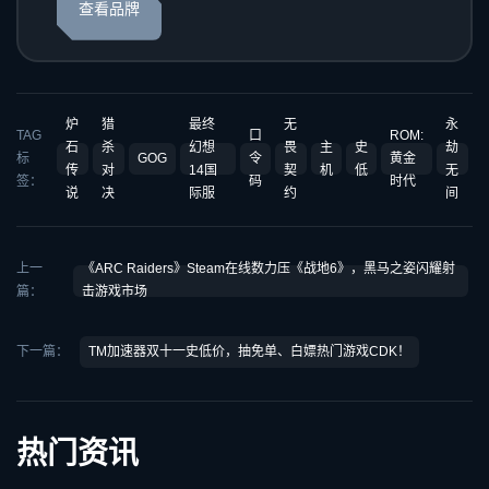
查看品牌
炉
猎
最终
无
永
TAG
口
ROM:
石
杀
幻想
畏
主
史
劫
标
GOG
令
黄金
传
对
14国
契
机
低
无
签：
码
时代
说
决
际服
约
间
上一
《ARC Raiders》Steam在线数力压《战地6》，黑马之姿闪耀射
篇：
击游戏市场
下一篇：
TM加速器双十一史低价，抽免单、白嫖热门游戏CDK！
热门资讯