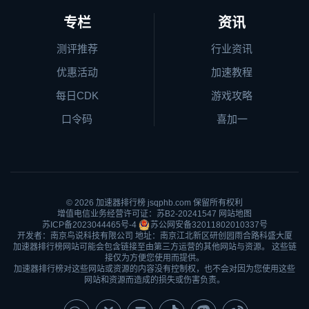
专栏
资讯
测评推荐
行业资讯
优惠活动
加速教程
每日CDK
游戏攻略
口令码
喜加一
© 2026
加速器排行榜
jsqphb.com 保留所有权利
增值电信业务经营许可证：苏B2-20241547
网站地图
苏ICP备2023044465号-4
苏公网安备32011802010337号
开发者：南京鸟说科技有限公司 地址：南京江北新区研创园雨合路科盛大厦
加速器排行榜网站可能会包含链接至由第三方运营的其他网站与资源。 这些链
接仅为方便您使用而提供。
加速器排行榜对这些网站或资源的内容没有控制权，也不会对因为您使用这些
网站和资源而造成的损失或伤害负责。