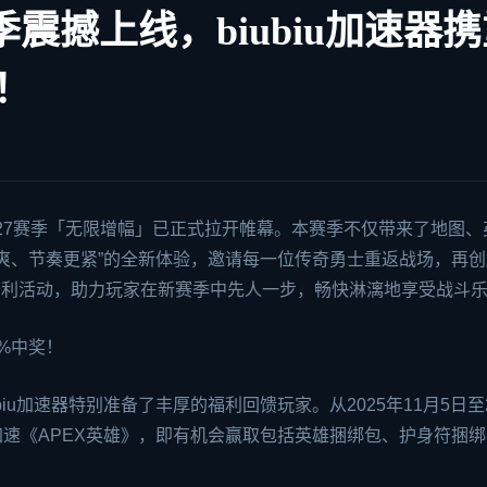
季震撼上线，biubiu加速器
！
27赛季「无限增幅」已正式拉开帷幕。本赛季不仅带来了地图、
爽、节奏更紧”的全新体验，邀请每一位传奇勇士重返战场，再创
福利活动，助力玩家在新赛季中先人一步，畅快淋漓地享受战斗
0%中奖！
biu加速器特别准备了丰厚的福利回馈玩家。从2025年11月5日至2
C端加速《APEX英雄》，即有机会赢取包括英雄捆绑包、护身符捆