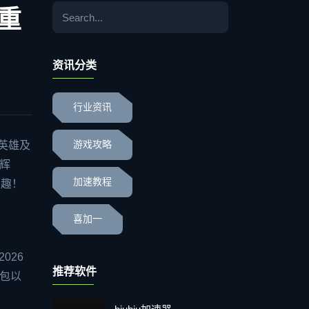
携重
资讯分类
行业资讯
英雄及
游戏攻略
辉
加速教程
乐趣！
喜加一
026
推荐软件
绑包以