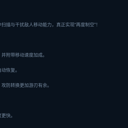
扫描与干扰敌人移动能力，真正实现“再度制空”！
，并附带移动速度加成。
自动恢复。
，攻防转换更加游刃有余。
度更快。