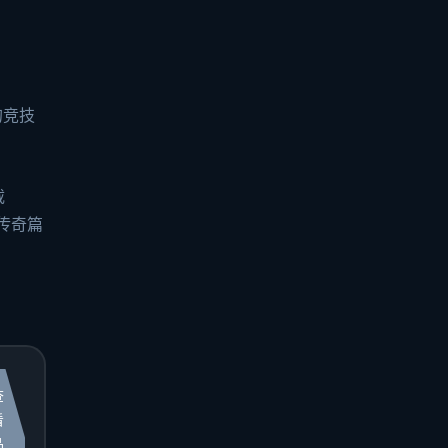
的竞技
载
传奇篇
查
看
品