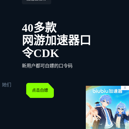
40多款
网游加速器口
令CDK
新用户都可白嫖的口令码
，她们
X
点击白嫖