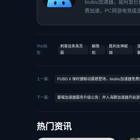
biubiu加速器，是阿
费加速，PC网游电竞级游
TAG标
刺客信条英灵
解限
胜利女神妮
签：
殿
机
姬
上一篇：
PUBG X 保时捷联动震撼登场，biubiu加速器
下一篇：
暴喵加速器服务升级公告：并入海豚加速器开启游
热门资讯