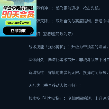
「天际俯冲」：起飞更为迅捷，抢占先机。
「飞弹天降」：取消自伤与高度限制，新增命中
蕾帕特（防御型转攻为守）：
战术技能「强化掩护」：升级为带顶盖的墙壁
墙体耐久：随进化等级提升，非战斗状态下可
新增特性：穿墙射击弹药无限、换弹时间缩短
天际线（垂直移动大师回归）：
战术技「引力货梯」：冷却时间缩短，上升速