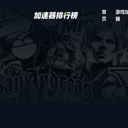
首
游戏
页
器