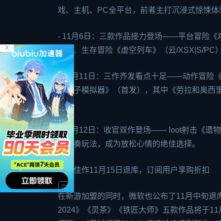
戏、主机、PC全平台，前者主打沉浸式惊悚
- 11月6日：三款作品接力登场——平台冒险《
X
发）、生存冒险《虚空列车》（云/XSX|S/
- 11月11日：三作齐发看点十足——动作冒险《
《鸽子模拟器》（首发），其中《劳拉和奥西里
验。
- 11月12日：收官双作登场—— loot射
慢节奏玩法，成为放松心情的绝佳选择。
五款佳作11月15日退库，订阅用户享购折扣
在新游加盟的同时，微软也公布了11月中旬退
2024》《灵茶》《铁匠大师》五款作品将于1