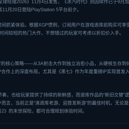
足球经理2026》11月4日发售，《冰汽时代》则因续作已于9月
20日登陆PlayStation 5平台前夕。
间抓紧体验。根据XGP惯例，订阅用户在游戏退库前购买可享
留时间较短的热门大作，不想错过的玩家可考虑以折扣价入手。
盖”的核心策略——从3A射击大作到独立治愈小品，从硬核生存到
P合作上的深度布局，尤其是《黑七》作为年度重磅IP实现首发
节奏，也给玩家提供了持续的新鲜感，而退库作品的“新旧交替”
而言，当前正是“清退库老游、迎首发新游”的最佳时机，无论是
者2》的末世探险，都可合理规划体验时间。