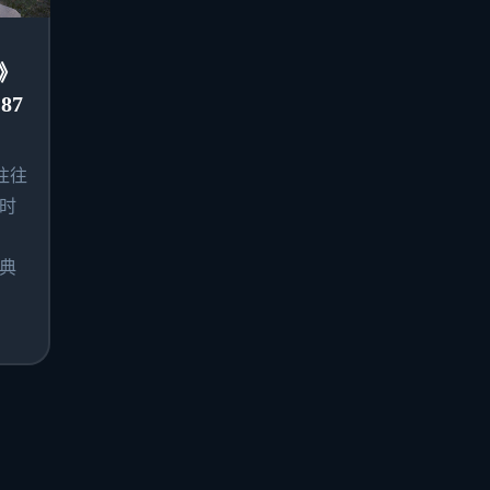
》
87
往往
时
典