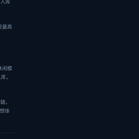
加入库
受最高
休闲模
入库，
逻辑，
想体