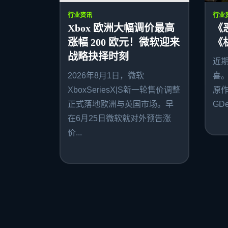
行业资讯
行业
Xbox 欧洲大幅调价最高
《
涨幅 200 欧元！微软迎来
《
战略抉择时刻
近
2026年8月1日，微软
喜
XboxSeriesX|S新一轮售价调整
原作者
正式落地欧洲与英国市场。早
GDe
在6月25日微软就对外预告涨
价...