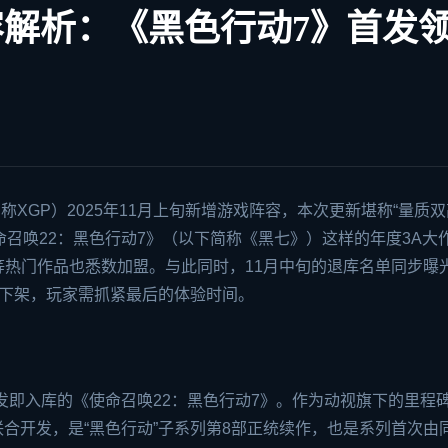
月阵容解析：《黑色行动7》首发
下简称XGP）2025年11月上旬新增游戏阵容，本次更新堪称“量质双
命召唤22：黑色行动7》（以下简称《黑七》）这样的年度3A大
热门作品也悉数加盟。与此同时，11月中旬的退库名单同步曝
将下架，玩家需抓紧最后的体验时间。
首发即入库的《使命召唤22：黑色行动7》。作为动视旗下的里程
ftware联合开发，是“黑色行动”子系列第8部正统续作，也是系列首次