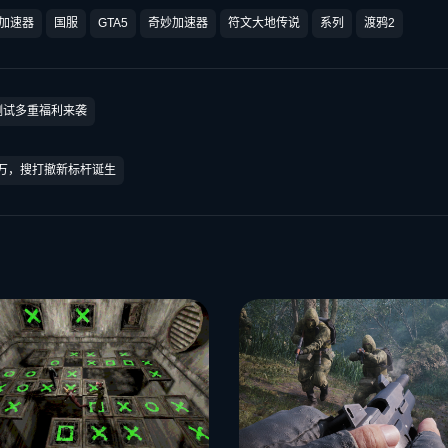
加速器
国服
GTA5
奇妙加速器
符文大地传说
系列
渡鸦2
测试多重福利来袭
00万，搜打撤新标杆诞生