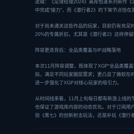
逻辑：《足球经理2024》离库恰逢系列新作《
中完成“接力”，而《潜行者2》的下架节点恰在其11月
对于尚未通关这些作品的玩家，目前仍有充足时
20%的专属折扣，尤其是《潜行者2》这样停
阵容更迭背后：全品类覆盖与IP战略落地
本次11月阵容调整，既体现了XGP“全品类覆
拟，满足不同玩家圈层需求；更凸显了微软在I
进一步强化了XGP对核心玩家的吸引力。
从时间线来看，11月上旬每日都有新游上线的
也保证了游戏库内容的动态优化。对于订阅用户
验《黑七》的创新射击玩法，还是补玩《潜行