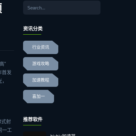
领
资讯分类
行业资讯
高”
游戏攻略
作首发
加速教程
光，
喜加一
推荐软件
碑式射
由同一工