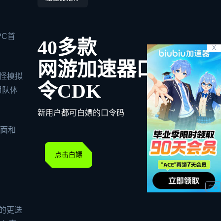
PC首
40多款
X
网游加速器口
搞怪模拟
令CDK
组队体
新用户都可白嫖的口令码
画面和
点击白嫖
晰的更迭