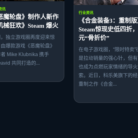
资讯
行业资讯
恶魔轮盘》制作人新作
《合金装备3：重制版
机械狂欢》Steam 爆火
Steam惊现史低四折，
期，独立游戏圈再度迎来惊
元“骨折价”
。由爆款游戏《恶魔轮盘》
在电子游戏圈，“限时特卖”
 Mike Klubnika 携手
是拉动销量的强心针，但有
avid 共同打造的...
也成为点燃玩家情绪的导火
索。近日，科乐美旗下的经
重制之作《合金...