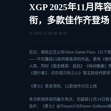
XGP 2025年11
衔，多款佳作齐登场
2025-11-05 09:38:33
近日，微软正式公布
Xbox
Game Pass（以
——不仅囊括11款风格各异的作品，更有《使
入库，同时《狙击精英：抵抗》《林间暖巢》等
《潜行者2：切尔诺贝利之心》等五款佳作即
《黑七》首发领衔，11款佳作分日上线
本次新增阵容的最大亮点，无疑是11月14日
击IP，《黑七》由Treyarch与Raven So