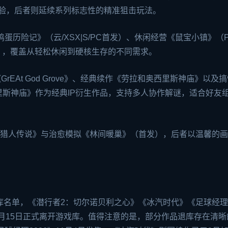
体验，后者则延续系列标志性的精准狙击玩法。
鸡蛋历险记》（云/XSX|S/PC首发）、休闲经营《鼠宝小镇》（
PC），覆盖从轻松休闲到硬核生存的不同需求。
Gr
EA
t God Grove》、经典续作《劳拉和奥西里斯神庙》以及
斯神庙》作为经典IP衍生作品，支持多人协作解谜，适合好友
击《遗物猎人传说》与治愈模拟《林间暖巢》（首发），后者以温馨的
库名单，《潜行者2：切尔诺贝利之心》《冰汽时代》《足球经理
1月15日正式离开游戏库。值得注意的是，部分作品退库存在清