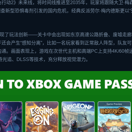
行动2》未来线，将时间线推进至2035年，玩家将跟随大卫·梅
阿瓦隆”调查新型恐惧毒剂引发的国内危机，经典反派劳尔·梅内德斯更以
实现了玩法创新——关卡中会出现如东京高速公路折叠、废墟走廊
还会产生“感知分离”，比如一名玩家看到正常敌人阵型，队友可
通。画面表现上，游戏在次世代主机和高端PC上支持4K/60帧
支持光追、DLSS等技术，充分释放视觉潜力。