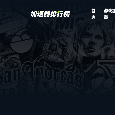
首
游戏
页
器