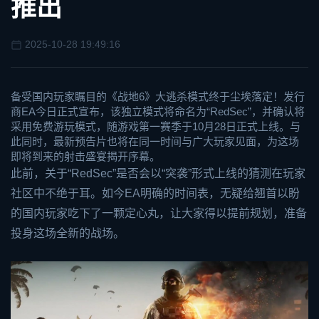
推出
2025-10-28 19:49:16
备受国内玩家瞩目的《
战地6
》大逃杀模式终于尘埃落定！发行
商
EA
今日正式宣布，该独立模式将命名为“RedSec”，并确认将
采用免费游玩模式，随游戏第一赛季于10月28日正式上线。与
此同时，最新预告片也将在同一时间与广大玩家见面，为这场
即将到来的射击盛宴揭开序幕。
此前，关于“RedSec”是否会以“突袭”形式上线的猜测在玩家
社区中不绝于耳。如今EA明确的时间表，无疑给翘首以盼
的国内玩家吃下了一颗定心丸，让大家得以提前规划，准备
投身这场全新的战场。