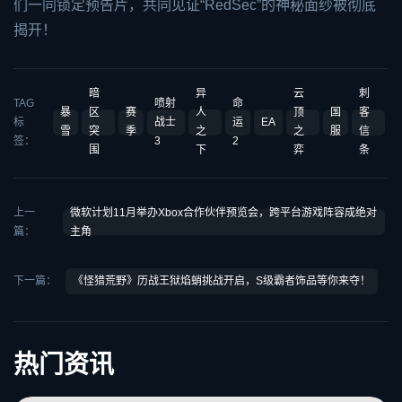
们一同锁定预告片，共同见证“RedSec”的神秘面纱被彻底
揭开！
暗
异
云
刺
TAG
喷射
命
暴
区
赛
人
顶
国
客
标
战士
运
EA
雪
突
季
之
之
服
信
签：
3
2
围
下
弈
条
上一
微软计划11月举办Xbox合作伙伴预览会，跨平台游戏阵容成绝对
篇：
主角
下一篇：
《怪猎荒野》历战王狱焰蛸挑战开启，S级霸者饰品等你来夺！
热门资讯