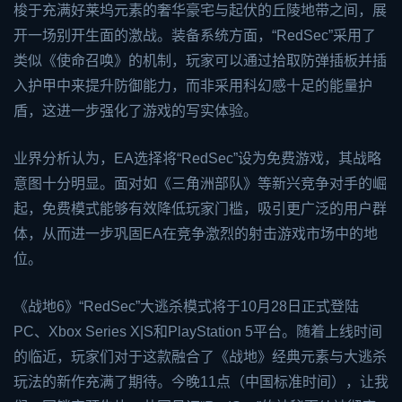
梭于充满好莱坞元素的奢华豪宅与起伏的丘陵地带之间，展
开一场别开生面的激战。装备系统方面，“RedSec”采用了
类似《使命召唤》的机制，玩家可以通过拾取防弹插板并插
入护甲中来提升防御能力，而非采用科幻感十足的能量护
盾，这进一步强化了游戏的写实体验。
业界分析认为，EA选择将“RedSec”设为免费游戏，其战略
意图十分明显。面对如《三角洲部队》等新兴竞争对手的崛
起，免费模式能够有效降低玩家门槛，吸引更广泛的用户群
体，从而进一步巩固EA在竞争激烈的射击游戏市场中的地
位。
《战地6》“RedSec”大逃杀模式将于10月28日正式登陆
PC、
Xbox
Series X|S和PlayStation 5平台。随着上线时间
的临近，玩家们对于这款融合了《战地》经典元素与大逃杀
玩法的新作充满了期待。今晚11点（中国标准时间），让我