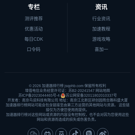
专栏
资讯
测评推荐
行业资讯
优惠活动
加速教程
每日CDK
游戏攻略
口令码
喜加一
© 2026
加速器排行榜
jsqphb.com 保留所有权利
增值电信业务经营许可证：苏B2-20241547
网站地图
苏ICP备2023044465号-4
苏公网安备32011802010337号
开发者：南京鸟说科技有限公司 地址：南京江北新区研创园雨合路科盛大厦
加速器排行榜网站可能会包含链接至由第三方运营的其他网站与资源。 这些链
接仅为方便您使用而提供。
加速器排行榜对这些网站或资源的内容没有控制权，也不会对因为您使用这些
网站和资源而造成的损失或伤害负责。