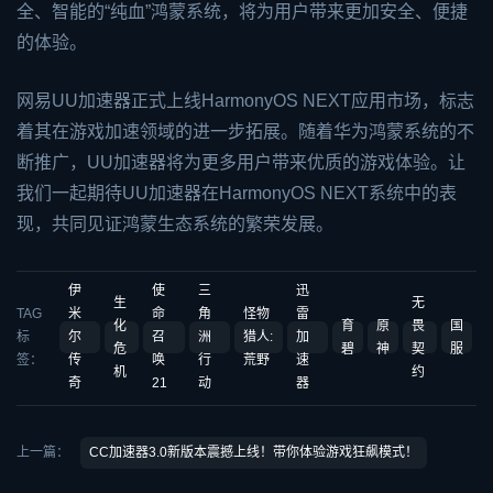
全、智能的“纯血”鸿蒙系统，将为用户带来更加安全、便捷
的体验。
网易UU加速器正式上线HarmonyOS NEXT应用市场，标志
着其在游戏加速领域的进一步拓展。随着华为鸿蒙系统的不
断推广，UU加速器将为更多用户带来优质的游戏体验。让
我们一起期待UU加速器在HarmonyOS NEXT系统中的表
现，共同见证鸿蒙生态系统的繁荣发展。
伊
使
三
迅
生
无
TAG
米
命
角
怪物
雷
化
育
原
畏
国
标
尔
召
洲
猎人:
加
危
碧
神
契
服
签：
传
唤
行
荒野
速
机
约
奇
21
动
器
上一篇：
CC加速器3.0新版本震撼上线！带你体验游戏狂飙模式！