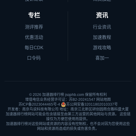
专栏
资讯
测评推荐
行业资讯
优惠活动
加速教程
每日CDK
游戏攻略
口令码
喜加一
© 2026
加速器排行榜
jsqphb.com 保留所有权利
增值电信业务经营许可证：苏B2-20241547
网站地图
苏ICP备2023044465号-4
苏公网安备32011802010337号
开发者：南京鸟说科技有限公司 地址：南京江北新区研创园雨合路科盛大厦
加速器排行榜网站可能会包含链接至由第三方运营的其他网站与资源。 这些链
接仅为方便您使用而提供。
加速器排行榜对这些网站或资源的内容没有控制权，也不会对因为您使用这些
网站和资源而造成的损失或伤害负责。