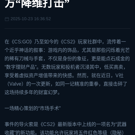
方“降维打击”
2025-10-23 16:36:52
在《CS:GO》乃至如今的《
CS2
》玩家社群中，流传着一
个近乎神话的叙事：游戏内的饰品，尤其是那些闪烁着光芒
的稀有刀械与手套，不仅是身份的象征，更是能点石成金的
“数字理财产品”。无数玩家和投机者沉浸其中，低买高卖，
享受着虚拟资产增值带来的快感。然而，就在近日，V社
（Valve）的一次更新，如同一记精准的重拳，直接击碎了
这场持续多年的财富幻梦。
一场精心策划的“市场手术”
事件的导火索是《CS2》最新版本中上线的一项名为“武器
收藏”的新功能。该功能允许玩家将五件红色等级（隐秘）