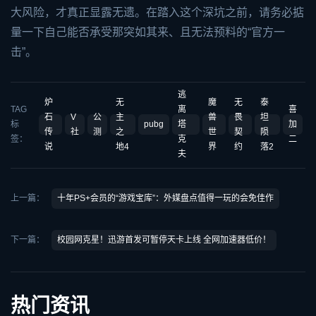
大风险，才真正显露无遗。在踏入这个深坑之前，请务必掂
量一下自己能否承受那突如其来、且无法预料的“官方一
击”。
逃
炉
无
魔
无
泰
TAG
离
喜
石
V
公
主
兽
畏
坦
标
pubg
塔
加
传
社
测
之
世
契
陨
签：
克
二
说
地4
界
约
落2
夫
上一篇：
十年PS+会员的“游戏宝库”：外媒盘点值得一玩的会免佳作
下一篇：
校园网克星！迅游首发可暂停天卡上线 全网加速器低价！
热门资讯