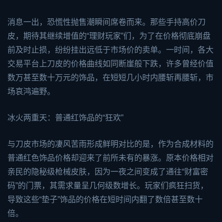
消息一出，恐慌性抛售潮瞬间席卷而来。那些手持高价刀
皮，期待其继续增值的“理财玩家”们，为了在价格彻底崩盘
前及时止损，纷纷挂出远低于市场价的卖单。一时间，各大
交易平台上刀皮的价格曲线如同断崖般下跌，许多曾经价值
数万甚至数十万元的饰品，在短短几小时内腰斩再腰斩，市
场哀鸿遍野。
冰火两重天：普通红饰品的“狂欢”
与刀皮市场的凄风苦雨形成鲜明对比的是，作为合成材料的
普通红色饰品价格却迎来了前所未有的暴涨。原本价格相对
亲民的隐秘级枪械皮肤，因为一夜之间变成了通往“财富密
码”的门票，其需求量呈几何级数增长。玩家们疯狂扫货，
导致这些“垫子”饰品的价格在短时间内翻了数倍甚至数十
倍。