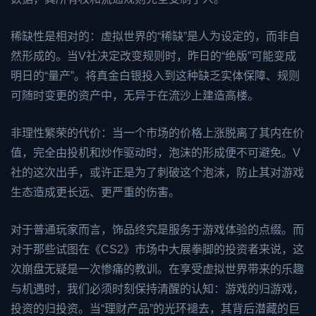
稀缺性是相对的：虚拟世界的“稀缺”是人为设定的，而非自
然形成的。当V社决定改变规则时，昨日的“绝版”可能变成
明日的“量产”。将真金白银投入到这种缺乏实体保障、规则
可随时变更的资产中，无异于在流沙上建造高楼。
非理性繁荣的代价：当一个市场的价格上涨脱离了其内在价
值，完全由投机和炒作驱动时，泡沫的形成便不可避免。V
社的这次出手，或许正是为了刺破这个泡沫，防止其对游戏
生态造成更长远、更严重的伤害。
对于普通玩家而言，饰品终究是服务于游戏体验的点缀。而
对于那些试图在《CS2》市场中大展拳脚的投资者来说，这
次崩盘无疑是一次惨痛的教训。在享受虚拟世界带来的乐趣
与机遇时，我们必须时刻保持清醒的认知：游戏的归游戏，
投资的归投资。当“理财产品”的光环褪去，其背后潜藏的巨