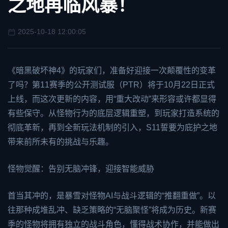
之地再临风暴！
2025-10-18 12:00:05
《
暗黑破坏神4
》的玩家们，准备好迎接一次颠覆性的变革
了吗？第11赛季的公开测试服（PTR）将于10月22日正式
上线，而这次更新的内容，用“重大改动”来形容或许都显得
有些保守。从怪物行为的底层逻辑重塑，到玩家打造系统的
彻底革新，再到全新玩法机制的引入，S11誓要为庇护之地
带来前所未有的挑战与乐趣。
怪物觉醒：告别无脑冲锋，迎接智能威胁
首当其冲的，是暴雪对怪物AI与战斗逻辑的“推翻重做”。以
往那种成堆乱冲、缺乏策略的“无脑聚怪”将成为历史。新赛
季的怪物将拥有独立的战斗角色，懂得战术协作，并能做出