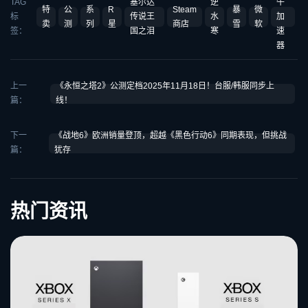
TAG
塞尔达
逆
牛
特
公
系
R
Steam
暴
微
标
传说王
水
加
卖
测
列
星
商店
雪
软
签：
国之泪
寒
速
器
上一
《永恒之塔2》公测定档2025年11月18日！台服/韩服同步上
篇：
线！
下一
《战地6》欧洲销量登顶，超越《黑色行动6》同期表现，但挑战
篇：
犹存
热门资讯