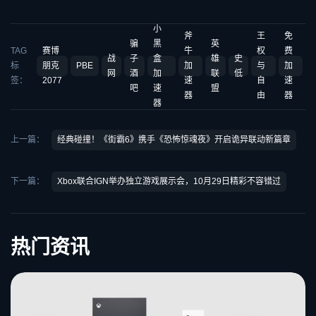
小
斧
王
免
骗
黑
英
TAG
赛博
牛
权
费
战
子
盒
雄
史
标
朋克
PBE
加
与
加
网
酒
加
联
低
签：
2077
速
自
速
吧
速
盟
器
由
器
器
上一篇：
经典碰撞！《街霸6》携手《恐怖惊魂夜》开启诡异联动新篇章
下一篇：
Xbox联合IGN举办独立游戏展示会，10月29日精彩不容错过
热门资讯