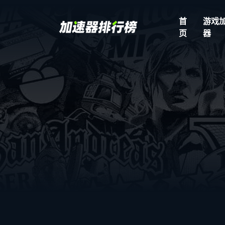
首
游戏
页
器