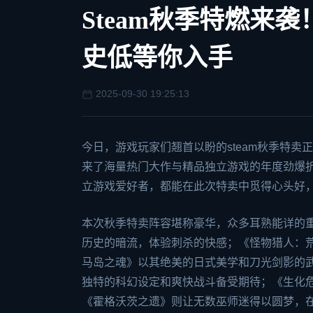
Steam秋季特燃来
史低等你入手
2025-09-30 19:25:13
今日，游戏玩家们翘首以盼的
steam
秋季特卖正
来了海量热门大作与精品独立游戏的年度劲爆
立游戏爱好者，都能在此次特卖中觅得心头好
本次秋季特卖阵容堪称豪华，众多耳熟能详的
历史的暗流，体验刺杀的快感；《怪物猎人：
马岛之魂》以其绝美的日式美学和刀光剑影的
独特的科幻设定和爽快战斗备受期待；《生化
《霍格沃茨之遗》则让无数巫师迷得以圆梦，