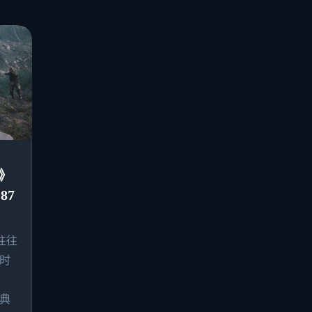
》
87
往往
时
典