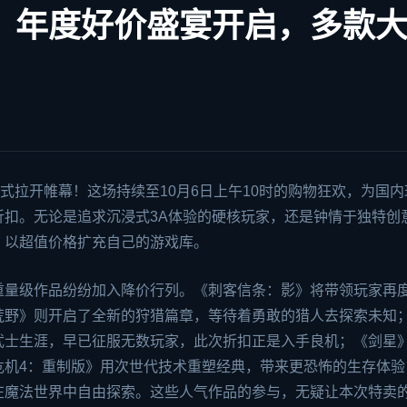
袭！年度好价盛宴开启，多款
式拉开帷幕！这场持续至10月6日上午10时的购物狂欢，为国内
折扣。无论是追求沉浸式3A体验的硬核玩家，还是钟情于独特创
，以超值价格扩充自己的游戏库。
重量级作品纷纷加入降价行列。《刺客信条：影》将带领玩家再
荒野》则开启了全新的狩猎篇章，等待着勇敢的猎人去探索未知
武士生涯，早已征服无数玩家，此次折扣正是入手良机；《剑星
危机4：重制版》用次世代技术重塑经典，带来更恐怖的生存体验
在魔法世界中自由探索。这些人气作品的参与，无疑让本次特卖