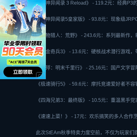
《女神异闻录 3 Reload》 - 119.2元
《女神异闻录5皇家版》 - 93.8元：现象级J
《怪物猎人：荒野》 - 243.6元：系列最新
《赏金奇兵3》 - 13.6元：硬核战术潜行游
《饿殍：明末千里行》 - 25.16元：国产
《极速骑行5》 - 59.6元：摩托竞速爱好者不
《四海兄弟3：最终版》 - 10.5元：重温黑
《速速上菜！》 - 17元：欢乐搞笑的多人合
此次St
EA
m秋季特卖力度空前，不仅为玩家们