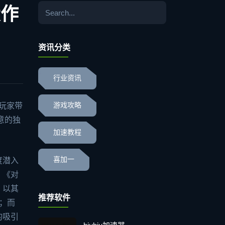
大作
资讯分类
行业资讯
玩家带
游戏攻略
意的独
加速教程
喜加一
度潜入
；《对
》以其
推荐软件
；而
的吸引