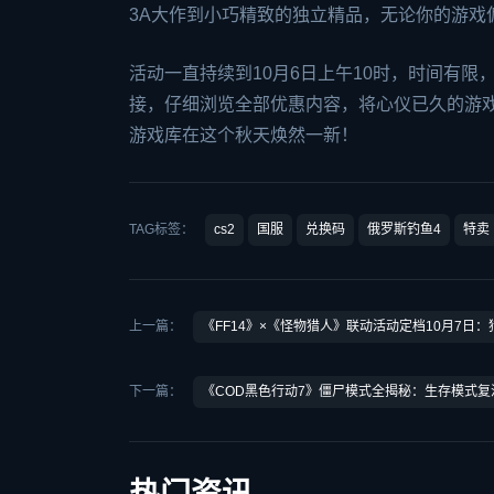
3A大作到小巧精致的独立精品，无论你的游戏
活动一直持续到10月6日上午10时，时间有限
接，仔细浏览全部优惠内容，将心仪已久的游
游戏库在这个秋天焕然一新！
TAG标签：
cs2
国服
兑换码
俄罗斯钓鱼4
特卖
上一篇：
《FF14》×《怪物猎人》联动活动定档10月7日
下一篇：
《COD黑色行动7》僵尸模式全揭秘：生存模式复