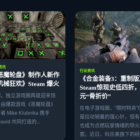
资讯
行业资讯
恶魔轮盘》制作人新作
《合金装备3：重制版
机械狂欢》Steam 爆火
Steam惊现史低四折，
期，独立游戏圈再度迎来惊
元“骨折价”
。由爆款游戏《恶魔轮盘》
在电子游戏圈，“限时特卖”
 Mike Klubnika 携手
是拉动销量的强心针，但有
avid 共同打造的...
也成为点燃玩家情绪的导火
索。近日，科乐美旗下的经