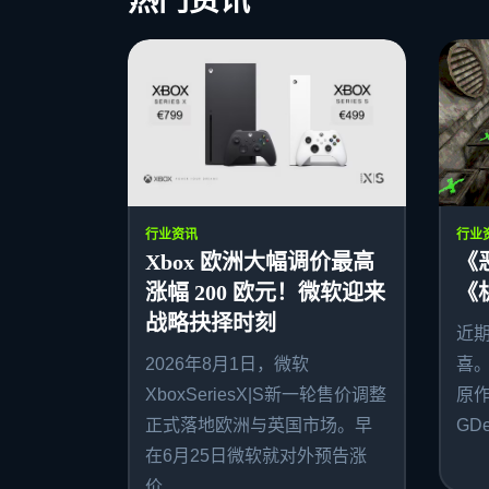
热门资讯
行业资讯
行业
Xbox 欧洲大幅调价最高
《
涨幅 200 欧元！微软迎来
《
战略抉择时刻
近
2026年8月1日，微软
喜
XboxSeriesX|S新一轮售价调整
原作者
正式落地欧洲与英国市场。早
GDe
在6月25日微软就对外预告涨
价...