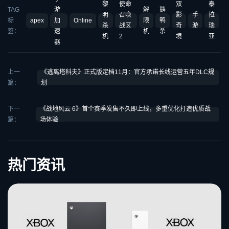
黎
使命
双
泰
TAG
游
解
鹅
明
召唤
影
手
拉
标
apex
加
Online
限
鸭
杀
战区
奇
游
瑞
签：
速
机
杀
机
2
境
亚
器
上一
《逃离塔科夫》正式版定档11月：官方承诺长线运营五年DLC规
篇：
划
下一
《战地风云 6》首个赛季发售不久即上线，多重优化打造优质战
篇：
场体验
热门资讯