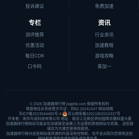
投诉建议
免费加速
专栏
资讯
测评推荐
行业资讯
优惠活动
加速教程
每日CDK
游戏攻略
口令码
喜加一
© 2026
加速器排行榜
jsqphb.com 保留所有权利
增值电信业务经营许可证：苏B2-20241547
网站地图
苏ICP备2023044465号-4
苏公网安备32011802010337号
开发者：南京鸟说科技有限公司 地址：南京江北新区研创园雨合路科盛大厦
加速器排行榜网站可能会包含链接至由第三方运营的其他网站与资源。 这些链
接仅为方便您使用而提供。
加速器排行榜对这些网站或资源的内容没有控制权，也不会对因为您使用这些
网站和资源而造成的损失或伤害负责。