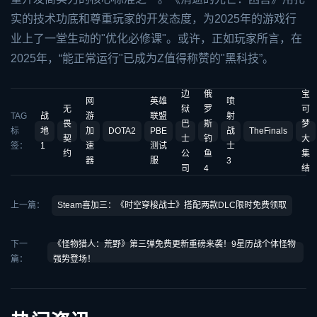
实的技术功底和尊重玩家的开发态度，为2025年的游戏行
业上了一堂生动的"优化必修课"。或许，正如玩家所言，在
2025年，“能正常运行"已成为Z值得称赞的"黑科技”。
边
俄
宝
网
英雄
喷
无
狱
罗
可
TAG
战
游
联盟
射
畏
巴
斯
梦
标
地
加
DOTA2
PBE
战
TheFinals
契
士
钓
大
签：
1
速
测试
士
约
公
鱼
集
器
服
3
司
4
结
上一篇：
Steam喜加三：《时空穿梭战士》搭配两款DLC限时免费领取
下一
《怪物猎人：荒野》第三弹免费更新重磅来袭！9星历战个体怪物
篇：
强势登场！