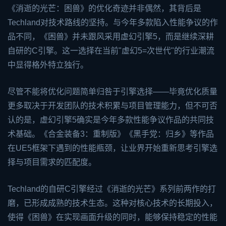
《消逝的光芒：困兽》的优化奇迹并非偶然，其背后是
Techland对技术路线的坚持。与今年多款陷入性能争议的作
品不同，《困兽》并未跟风采用虚幻引擎5，而是继续深耕
自研的C引擎。这一选择在当前"虚幻5=次世代"的行业潮流
中显得格外特立独行。
尽管不能将优化问题简单归咎于引擎选择——毕竟优化质量
更多取决于开发团队的技术积累与项目管理能力，但不可否
认的是，虚幻引擎5确实是今年多款性能争议作品的共同技
术基础。《合金装备3：重制版》《黑手党：归乡》等作品
在UE5框架下遇到的性能瓶颈，让业界开始重新思考引擎选
择与项目需求的匹配度。
Techland的自研C引擎经过《消逝的光芒》系列前两作的打
磨，已形成成熟的技术生态。这种对核心技术的长期投入，
使得《困兽》在实现画面升级的同时，能够保持稳定的性能