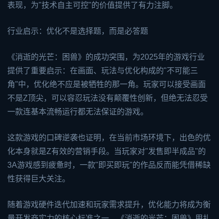
表现，为"技术自主可控"的价值提供了有力注脚。
行业启示：优化不是选择题，而是必答题
《消逝的光芒：困兽》的成功突围，为2025年的游戏行业
提供了重要启示：在画面、玩法与优化构成的"不可能三
角"中，优化绝不应是被牺牲的那一角。玩家可以接受画面
不是Z顶尖，可以容忍玩法没有颠覆性创新，但绝无法忍受
一款连基本流畅运行都无法保证的游戏。
这款游戏的口碑逆袭也证明，在当前市场环境下，出色的优
化本身就是Z有效的营销手段。当玩家对"发售即半成品"的
3A游戏感到疲惫时，一款"即买即玩"的作品反而能凭借稀缺
性获得巨大关注。
随着游戏硬件迭代加速和玩家需求提升，优化能力将成为衡
量开发商实力的核心标准之一。《消逝的光芒：困兽》用扎